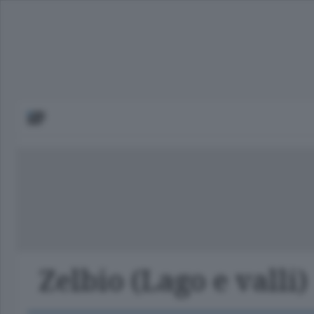
Zelbio (Lago e valli)