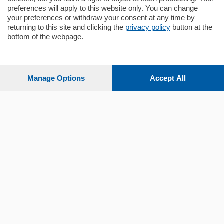
preferences will apply to this website only. You can change
your preferences or withdraw your consent at any time by
returning to this site and clicking the
privacy policy
button at the
Sezioni
bottom of the webpage.
Settimanali
Manage Options
Accept All
Territorio
Sport
Chi Siamo
Servizi