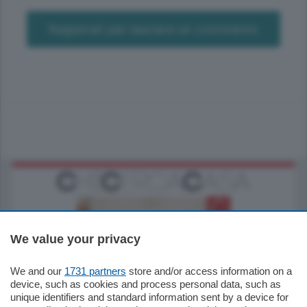
Registrati per lasciare un commento
We value your privacy
We and our
1731 partners
store and/or access information on a
185.000
€
device, such as cookies and process personal data, such as
unique identifiers and standard information sent by a device for