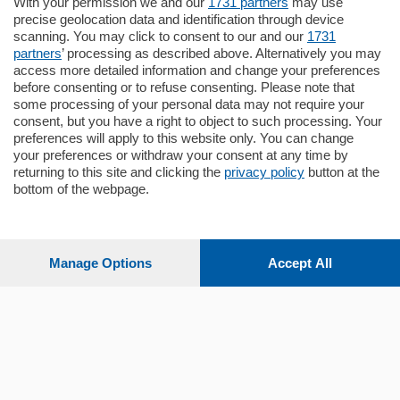
With your permission we and our
1731 partners
may use
proponiamo prestigioso e luminoso
precise geolocation data and identification through device
appartamento all'ultimo piano di uno
scanning. You may click to consent to our and our
1731
stabile signorile …
partners
’ processing as described above. Alternatively you may
mq.
140
locali:
5
access more detailed information and change your preferences
before consenting or to refuse consenting. Please note that
some processing of your personal data may not require your
consent, but you have a right to object to such processing. Your
preferences will apply to this website only. You can change
your preferences or withdraw your consent at any time by
returning to this site and clicking the
privacy policy
button at the
bottom of the webpage.
Sezioni
Settimanali
Manage Options
Accept All
Territorio
Sport
Chi Siamo