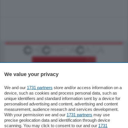
We value your privacy
We and our
1731 partners
store and/or access information on a
795.000
€
device, such as cookies and process personal data, such as
unique identifiers and standard information sent by a device for
Como - Como
personalised advertising and content, advertising and content
Quadrilocale
measurement, audience research and services development.
Zona Como Borghi. Nel complesso di
With your permission we and our
1731 partners
may use
nuova costruzione "JIULIUS" in Classe
precise geolocation data and identification through device
Energetica A2 proponiamo ampio
scanning. You may click to consent to our and our
1731
Quadrilocale …