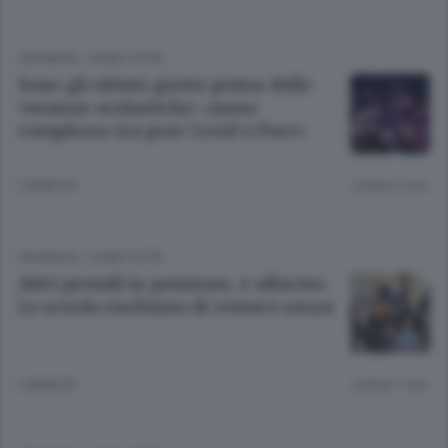
CRONACA
/
COMO CITTÀ
Sono gli ultimi giorni prima delle
vacanze scolastiche: «Anno
complesso tra post Covid e Pnrr»
2 ANNI FA
Lettura 2 min.
CRONACA
/
COMO CITTÀ
Altri presidi in pensione, è allarme.
Le scuole rischiano di restare senza
2 ANNI FA
Lettura 1 min.