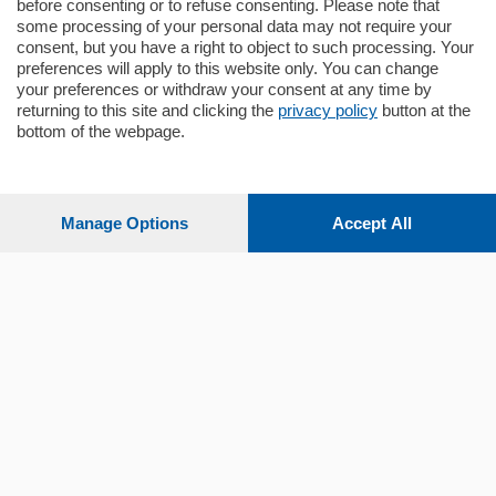
before consenting or to refuse consenting. Please note that
some processing of your personal data may not require your
consent, but you have a right to object to such processing. Your
preferences will apply to this website only. You can change
your preferences or withdraw your consent at any time by
returning to this site and clicking the
privacy policy
button at the
Sezioni
bottom of the webpage.
Settimanali
Manage Options
Accept All
Territorio
Sport
Chi Siamo
Servizi