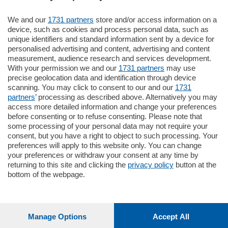
We and our
1731 partners
store and/or access information on a
770.000
€
device, such as cookies and process personal data, such as
unique identifiers and standard information sent by a device for
Como - Como
personalised advertising and content, advertising and content
Plurilocale
measurement, audience research and services development.
in zona residenziale e tranquilla,
With your permission we and our
1731 partners
may use
proponiamo prestigioso e luminoso
precise geolocation data and identification through device
appartamento all'ultimo piano di uno
scanning. You may click to consent to our and our
1731
stabile signorile …
partners
’ processing as described above. Alternatively you may
mq.
140
locali:
5
access more detailed information and change your preferences
before consenting or to refuse consenting. Please note that
some processing of your personal data may not require your
consent, but you have a right to object to such processing. Your
preferences will apply to this website only. You can change
your preferences or withdraw your consent at any time by
returning to this site and clicking the
privacy policy
button at the
bottom of the webpage.
Sezioni
Settimanali
Manage Options
Accept All