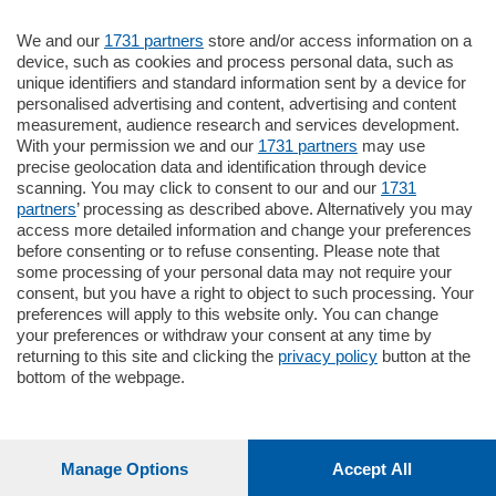
We and our
1731 partners
store and/or access information on a
795.000
€
device, such as cookies and process personal data, such as
unique identifiers and standard information sent by a device for
Como - Como
personalised advertising and content, advertising and content
Quadrilocale
measurement, audience research and services development.
Zona Como Borghi. Nel complesso di
With your permission we and our
1731 partners
may use
nuova costruzione "JIULIUS" in Classe
precise geolocation data and identification through device
Energetica A2 proponiamo ampio
scanning. You may click to consent to our and our
1731
Quadrilocale …
partners
’ processing as described above. Alternatively you may
mq.
145
locali:
4
access more detailed information and change your preferences
before consenting or to refuse consenting. Please note that
some processing of your personal data may not require your
consent, but you have a right to object to such processing. Your
preferences will apply to this website only. You can change
your preferences or withdraw your consent at any time by
returning to this site and clicking the
privacy policy
button at the
Sezioni
bottom of the webpage.
Settimanali
Manage Options
Accept All