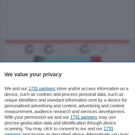
We value your privacy
We and our
1731 partners
store and/or access information on a
770.000
€
device, such as cookies and process personal data, such as
unique identifiers and standard information sent by a device for
Como - Como
personalised advertising and content, advertising and content
Plurilocale
measurement, audience research and services development.
in zona residenziale e tranquilla,
With your permission we and our
1731 partners
may use
proponiamo prestigioso e luminoso
precise geolocation data and identification through device
appartamento all'ultimo piano di uno
scanning. You may click to consent to our and our
1731
stabile signorile …
partners
’ processing as described above. Alternatively you may