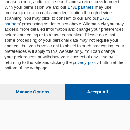
Plurilocale
measurement, audience research and services development.
in zona residenziale e tranquilla,
With your permission we and our
1731 partners
may use
proponiamo prestigioso e luminoso
precise geolocation data and identification through device
appartamento all'ultimo piano di uno
scanning. You may click to consent to our and our
1731
stabile signorile …
partners
’ processing as described above. Alternatively you may
mq.
140
locali:
5
access more detailed information and change your preferences
before consenting or to refuse consenting. Please note that
some processing of your personal data may not require your
consent, but you have a right to object to such processing. Your
preferences will apply to this website only. You can change
your preferences or withdraw your consent at any time by
returning to this site and clicking the
privacy policy
button at the
bottom of the webpage.
Sezioni
Settimanali
Manage Options
Accept All
Territorio
Sport