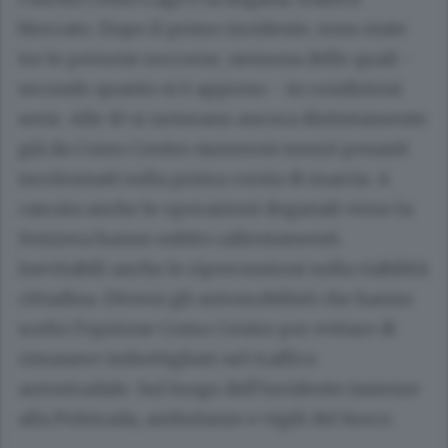
bloccato. Dopo il primo incidente, sono state
tre le persone soccorse, nessuna delle quali -
secondo quanto si è appreso - in condizioni
serie. Alle 10 si notavano ancora distintamente
già da Como Centro numerosi mezzi pesanti
incolonnati sulla prima corsia di marcia. A
cascata anche le operazioni doganali verso la
Svizzera hanno subito rallentamenti.
Inevitabili anche le ripercussioni sulla viabilità
cittadina. Diversi gli automobilisti che hanno
scelto l’opzione Como Centro per evitare di
rimanere imbottigliati nel traffico
autostradale. Sul luogo dell’incidente insieme
alla Polstrada, ambulanze e vigili del fuoco.