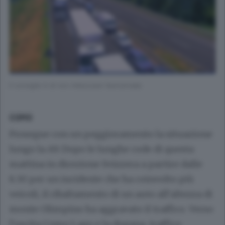
Il consiglio è di non imboccare l’autostrada
COMO
Prosegue con un peggioramento la situazione
lungo la A9. Dopo le lunghe code di questa
mattina in direzione Svizzera a partire dalle
8.30 per un incidente che ha coinvolto più
veicoli, il ribaltamento di un auto all’altezza di
monte Olimpino ha aggravato il traffico. Verso
l’uscita Como Lago e la dogana, traffico