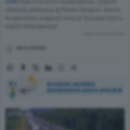
Dopo lo scontro di stamattina, un’auto
COMO
ribaltata all’altezza di Monte Olimpino. Anche
le operazioni doganali verso la Svizzera hanno
subito rallentamenti
Lettura meno di un minuto.
Marco Palumbo
Accedi per ascoltare
gratuitamente questo articolo