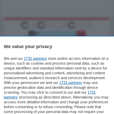
We value your privacy
We and our
1731 partners
store and/or access information on a
770.000
€
device, such as cookies and process personal data, such as
unique identifiers and standard information sent by a device for
Como - Como
personalised advertising and content, advertising and content
Plurilocale
measurement, audience research and services development.
in zona residenziale e tranquilla,
With your permission we and our
1731 partners
may use
proponiamo prestigioso e luminoso
precise geolocation data and identification through device
appartamento all'ultimo piano di uno
scanning. You may click to consent to our and our
1731
stabile signorile …
partners
’ processing as described above. Alternatively you may
mq.
140
locali:
5
access more detailed information and change your preferences
before consenting or to refuse consenting. Please note that
some processing of your personal data may not require your