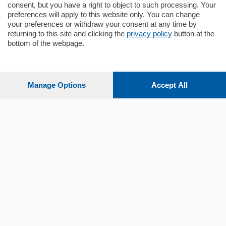
consent, but you have a right to object to such processing. Your
preferences will apply to this website only. You can change
your preferences or withdraw your consent at any time by
returning to this site and clicking the
privacy policy
button at the
bottom of the webpage.
Sezioni
Settimanali
Manage Options
Accept All
Territorio
Sport
Chi Siamo
Servizi