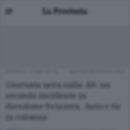
CRONACA
/
COMO CITTÀ
MARTEDÌ 09 GIUGNO 2026
Giornata nera sulla A9: un
secondo incidente in
direzione Svizzera. Auto e tir
in colonna