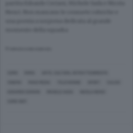
partita Edoardo Ceriani, Michele Sada e Nicola
Nenci. Non mancano le consuete rubriche e
una poesia a sorpresa dedicata al grande
momento della squadra
© RIPRODUZIONE RISERVATA
COMO
ROMA
ARTE, CULTURA, INTRATTENIMENTO
CINEMA
MASS MEDIA
TELEVISIONE
SPORT
CALCIO
EDOARDO CERIANI
MICHELE SADA
NICOLA NENCI
COMO 1907