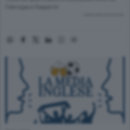
Fabregas e Gasperini
Lettura meno di un minuto.