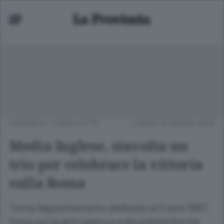
CRONACA
/
COMO CITTÀ
LUNEDÌ 16 MARZO 2026
Media Inglese, stavolta un
trio per celebrare la vittoria
sulla Roma
Torna l’appuntamento dedicato al Como 1907,
focus sul quarto posto e sulle polemiche tra