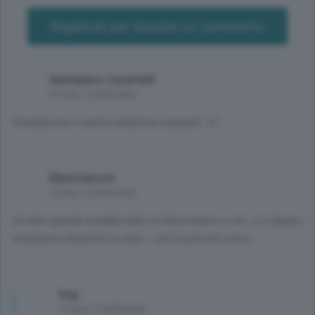
Registrati per lasciare un commento
Giampiero Casartelli
4 mesi, 2 settimane
Grandissimo il nostro GiaComo Leopardi...!!!
Mark Decom
4 mesi, 3 settimane
Un altro grande avrebbe fatto la telecronaca su etv...e il doppio
nerazzurro Gasperini a casa....con le pive nel sacco
hop
4 mesi, 3 settimane