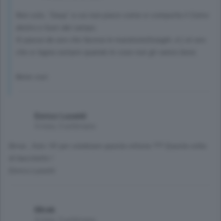
Non solo, "Gasp" a cui non piace come si comporta il Como
dentro e fuori dal campo.
Si passa da uno che faceva le maratone(Inzaghi Jr.) al uno
che si lagna sempre quando le cose non gli vanno bene.
Bene così.
Enrico Lusenti
4 mesi, 3 settimane
Birrai , Solo 18’ per celebrare questa vittoria ??? Questa volta
di bacchetto !
Enrico Lusenti
Mirek
4 mesi, 3 settimane