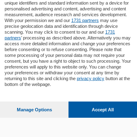
unique identifiers and standard information sent by a device for
Cernobbio - Como
personalised advertising and content, advertising and content
Appartamento
measurement, audience research and services development.
Situato nella tranquilla frazione di Piazza
With your permission we and our
1731 partners
may use
Santo Stefano, in un contesto riservato e a
precise geolocation data and identification through device
pochi minuti …
scanning. You may click to consent to our and our
1731
partners
’ processing as described above. Alternatively you may
mq.
80
access more detailed information and change your preferences
before consenting or to refuse consenting. Please note that
some processing of your personal data may not require your
consent, but you have a right to object to such processing. Your
preferences will apply to this website only. You can change
your preferences or withdraw your consent at any time by
returning to this site and clicking the
privacy policy
button at the
bottom of the webpage.
Sezioni
Settimanali
Manage Options
Accept All
Territorio
Sport