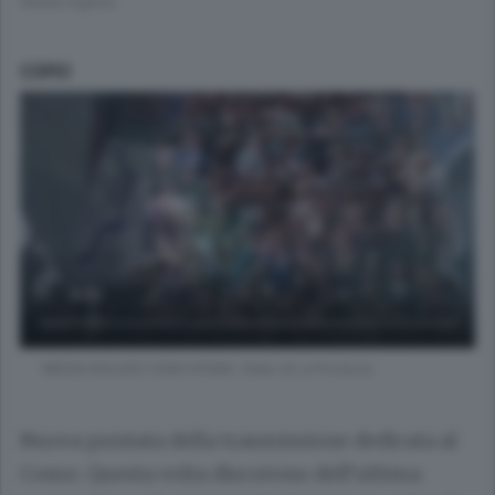
Media Inglese
COMO
MEDIA INGLESE COMO-ROMA. Video di La Provincia
Nuova puntata della trasmissione dedicata al
Como. Questa volta discutono dell’ultima