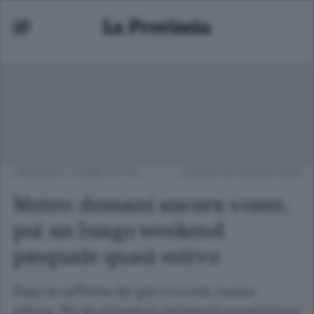
CRONACA
/
COMO CITTÀ
LUNEDÌ 30 MARZO 2026
Meteo: domani ancora vento,
poi un lungo weekend
pasquale quasi estivo
Dopo le raffiche dei giorni scorsi, nuova
allerta. Ma da giovedì le temperature saliranno