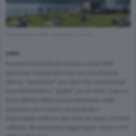
Prime giornate di caldo “quasi estivo” in arrivo
COMO
Il nostro territorio dovrà fare i conti nelle
prossime ventiquattro ore con una doppia
allerta, “arancione” per quel che concerne gli
incendi boschivi e “gialla” per il vento. Dopo le
forti raffiche della scorsa settimana, nelle
prossime ore è atteso un graduale e
importante rinforzo dei venti da nord, con forti
raffiche che potranno raggiungere anche i 100