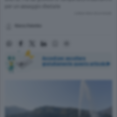
per un assaggio d’estate
Lettura meno di un minuto.
Marco Palumbo
Accedi per ascoltare
gratuitamente questo articolo