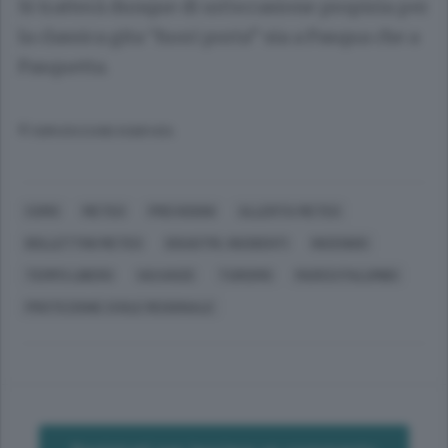
Si tratterà dunque di un’occasione propizia per
la classica gita “fuori porta” sia a Pasqua che a
Pasquetta.
© RIPRODUZIONE RISERVATA
COMO
METEO
PREVISIONI
ALLERTA METEO
BOLLETTINI METEO
DISASTRI, INCIDENTI
INCENDIO
TEMPO LIBERO
VACANZE
TURISMO
MARCO PALUMBO
PROTEZIONE CIVILE REGIONALE