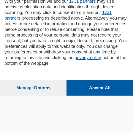
Zona Como Borghi. Nel complesso di
With your permission we and our
1731 partners
may use
nuova costruzione "JIULIUS" in Classe
precise geolocation data and identification through device
Energetica A2 proponiamo ampio
scanning. You may click to consent to our and our
1731
Quadrilocale …
partners
’ processing as described above. Alternatively you may
mq.
145
locali:
4
access more detailed information and change your preferences
before consenting or to refuse consenting. Please note that
some processing of your personal data may not require your
consent, but you have a right to object to such processing. Your
preferences will apply to this website only. You can change
your preferences or withdraw your consent at any time by
returning to this site and clicking the
privacy policy
button at the
bottom of the webpage.
Sezioni
Settimanali
Manage Options
Accept All
Territorio
Sport
Chi Siamo