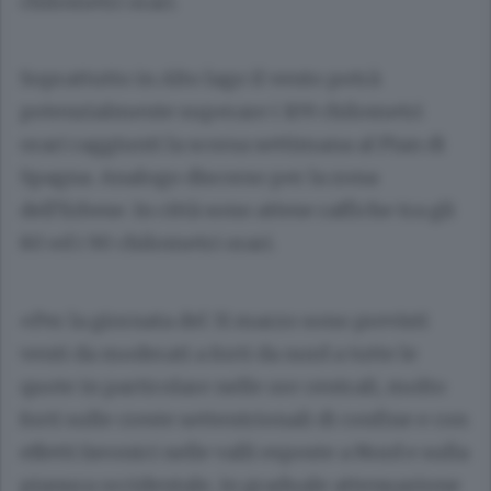
chilometri orari.
Soprattutto in Alto lago il vento potrà
potenzialmente superare i 109 chilometri
orari raggiunti la scorsa settimana al Pian di
Spagna. Analogo discorso per la zona
dell’Erbese. In città sono attese raffiche tra gli
80 ed i 90 chilometri orari.
«Per la giornata del 31 marzo sono previsti
venti da moderati a forti da nord a tutte le
quote in particolare nelle ore centrali, molto
forti sulle creste settentrionali di confine e con
effetti favonici nelle valli esposte a Nord e sulla
pianura occidentale, in graduale attenuazione