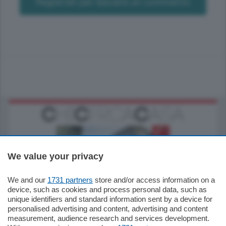
Registrati per lasciare un commento
We value your privacy
We and our
1731 partners
store and/or access information on a
795.000
€
device, such as cookies and process personal data, such as
unique identifiers and standard information sent by a device for
Como - Como
personalised advertising and content, advertising and content
Quadrilocale
measurement, audience research and services development.