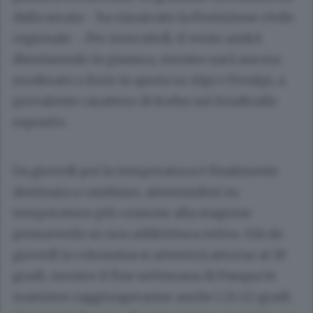
dalla serata - ha rimarcato la Protezione civile
regionale -. Per mercoledì, il vento andrà
diminuendo in pianura, mentre sarà ancora
moderato o forte in quota su Alpi e Prealpi, a
prevalente carattere di foehn nei fondivalle
esposti».
Da giovedì poi la temperatura è finalmente
destinata a cambiare, attestandosi su
temperature più consone alla stagione
primaverile se non addirittura estiva. Già da
giovedì la colonnina si attesterà attorno ai 19
gradi, mentre il fine settimana di Pasqua le
massime raggiungeranno anche i 21-22 gradi.