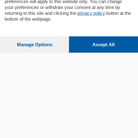
preferences will apply to this website only. You can change
your preferences or withdraw your consent at any time by
returning to this site and clicking the
privacy policy
button at the
Sezioni
bottom of the webpage.
Settimanali
Manage Options
Accept All
Territorio
Sport
Chi Siamo
Servizi