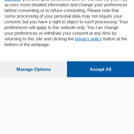
mq.
80
access more detailed information and change your preferences
before consenting or to refuse consenting. Please note that
some processing of your personal data may not require your
consent, but you have a right to object to such processing. Your
preferences will apply to this website only. You can change
your preferences or withdraw your consent at any time by
returning to this site and clicking the
privacy policy
button at the
bottom of the webpage.
Sezioni
Settimanali
Manage Options
Accept All
Territorio
Sport
Chi Siamo
Servizi