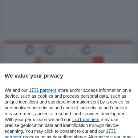
We value your privacy
We and our
1731 partners
store and/or access information on a
185.000
€
device, such as cookies and process personal data, such as
unique identifiers and standard information sent by a device for
Cernobbio - Como
personalised advertising and content, advertising and content
Appartamento
measurement, audience research and services development.
Situato nella tranquilla frazione di Piazza
With your permission we and our
1731 partners
may use
Santo Stefano, in un contesto riservato e a
precise geolocation data and identification through device
pochi minuti …
scanning. You may click to consent to our and our
1731
partners
’ processing as described above. Alternatively you may