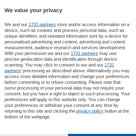
We value your privacy
We and our
1731 partners
store and/or access information on a
185.000
€
device, such as cookies and process personal data, such as
unique identifiers and standard information sent by a device for
Cernobbio - Como
personalised advertising and content, advertising and content
Appartamento
measurement, audience research and services development.
Situato nella tranquilla frazione di Piazza
With your permission we and our
1731 partners
may use
Santo Stefano, in un contesto riservato e a
precise geolocation data and identification through device
pochi minuti …
scanning. You may click to consent to our and our
1731
partners
’ processing as described above. Alternatively you may
mq.
80
access more detailed information and change your preferences
before consenting or to refuse consenting. Please note that
some processing of your personal data may not require your
consent, but you have a right to object to such processing. Your
preferences will apply to this website only. You can change
your preferences or withdraw your consent at any time by
returning to this site and clicking the
privacy policy
button at the
Sezioni
bottom of the webpage.
Settimanali