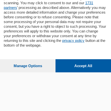
appartamento all'ultimo piano di uno
scanning. You may click to consent to our and our
1731
stabile signorile …
partners
’ processing as described above. Alternatively you may
mq.
140
locali:
5
access more detailed information and change your preferences
before consenting or to refuse consenting. Please note that
some processing of your personal data may not require your
consent, but you have a right to object to such processing. Your
preferences will apply to this website only. You can change
your preferences or withdraw your consent at any time by
returning to this site and clicking the
privacy policy
button at the
Sezioni
bottom of the webpage.
Settimanali
Manage Options
Accept All
Territorio
Sport
Chi Siamo