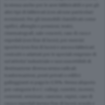
la stessa anche per le aree fabbricabili e per gli
altri tipi di fabbricati (con alcune particolari
eccezioni). Per gli immobili classificati come
opifici, alberghi e pensioni, teatri,
cinematografi, sale concerti, case di cura e
ospedali (con fine di lucro), per esercizi
sportivi (con fini di lucro) e ancora fabbricati
costruiti o adattati per le speciali esigenze di
un’attivita’ industriale e non suscettibili di
destinazione diversa senza radicali
trasformazioni, ponti privati o edifici
galleggianti si paga lo 0,76%. Stessa aliquota
per categorie B e C: collegi, convitti, ricoveri,
conventi, seminari, caserme, ospizi, case di
cura e ospedali (senza fine di lucro), scuole e