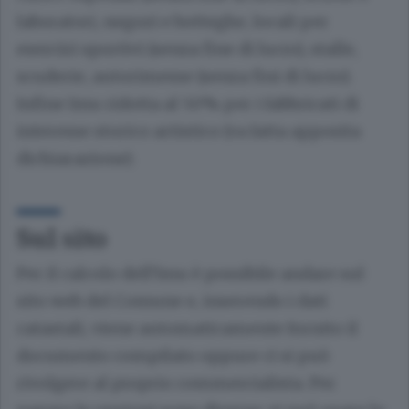
laboratori, negozi e botteghe, locali per
esercizi sportivi (senza fine di lucro), stalle,
scuderie, autorimesse (senza fini di lucro).
Infine Imu ridotta al 50% per i fabbricati di
interesse storico artistico (va fatta apposita
dichiarazione).
Sul sito
Per il calcolo dell’Imu è possibile andare sul
sito web del Comune e, inserendo i dati
catastali, viene automaticamente fornito il
documento compilato oppure ci si può
rivolgere al proprio commercialista. Per