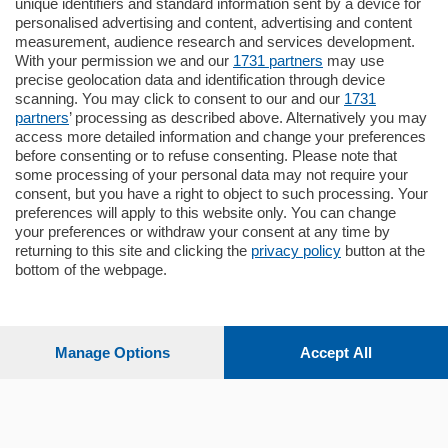
unique identifiers and standard information sent by a device for
Cernobbio - Como
personalised advertising and content, advertising and content
Appartamento
measurement, audience research and services development.
Situato nella tranquilla frazione di Piazza
With your permission we and our
1731 partners
may use
Santo Stefano, in un contesto riservato e a
precise geolocation data and identification through device
pochi minuti …
scanning. You may click to consent to our and our
1731
partners
’ processing as described above. Alternatively you may
mq.
80
access more detailed information and change your preferences
before consenting or to refuse consenting. Please note that
some processing of your personal data may not require your
consent, but you have a right to object to such processing. Your
preferences will apply to this website only. You can change
your preferences or withdraw your consent at any time by
returning to this site and clicking the
privacy policy
button at the
Sezioni
bottom of the webpage.
Settimanali
Manage Options
Accept All
Territorio
Sport