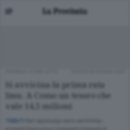
CRONACA
/
COMO CITTÀ
GIOVEDÌ 05 GIUGNO 2025
Si avvicina la prima rata
Imu. A Como un tesoro che
vale 14,5 milioni
Nel capoluogo sono ventimila i
TRIBUTI
soggetti (persone e imprese) chiamati al