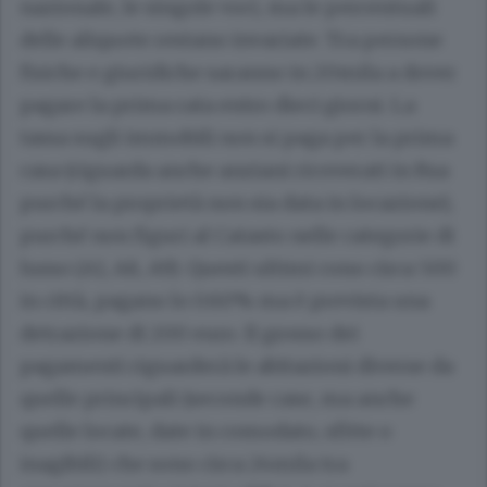
nazionale, le singole voci, ma le percentuali
delle aliquote restano invariate. Tra persone
fisiche e giuridiche saranno in 20mila a dover
pagare la prima rata entro dieci giorni. La
tassa sugli immobili non si paga per la prima
casa (riguarda anche anziani ricoverati in Rsa
purché la proprietà non sia data in locazione),
purché non figuri al Catasto nelle categorie di
lusso (A1, A8, A9). Questi ultimi cono circa 500
in città, pagano lo 0.60% ma è prevista una
detrazione di 200 euro. Il grosso dei
pagamenti riguarderà le abitazioni diverse da
quelle principali (seconde case, ma anche
quelle locate, date in comodato, sfitte o
inagibili) che sono circa 24mila tra