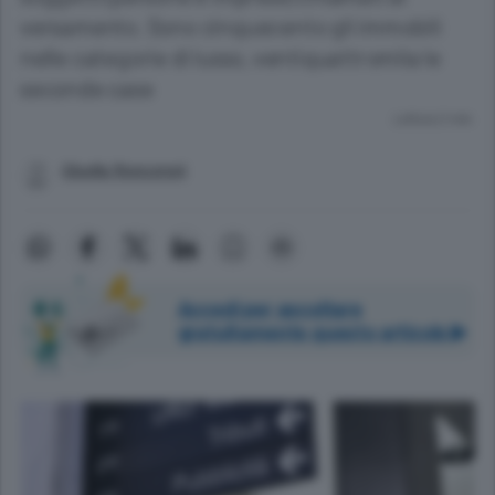
versamento. Sono cinquecento gli immobili
nelle categorie di lusso, ventiquattromila le
seconde case
Lettura 2 min.
Gisella Roncoroni
Accedi per ascoltare
gratuitamente questo articolo