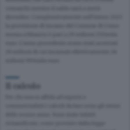
comaschi mentre il saldo sarà a metà
dicembre. Complessivamente sull’intero 2025
la previsione di incasso del Comune di Como
messa a bilancio è pari a 29 milioni 250mila
euro. L’anno precedente erano stati accertati
29 milioni di cui incassati effettivamente 28
milioni 993mila euro.
Il calcolo
Per chi non si affida ad esperti e
commercialisti i calcoli da fare sono gli stessi
dello scorso anno. Sono state infatti
riclassificate, come previsto dalla legge