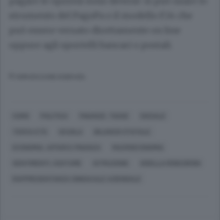
pagare le opzioni sono diverse: si può usare lo
strumento del PagoPa o il modello F24 che
può essere versato direttamente on line
oppure agli sportelli bancari o postali.
© RIPRODUZIONE RISERVATA
COMO
POLITICA
FINANZE, TASSE
SOCIALE
TERZA ETÀ
SCUOLA
BILANCIO STATALE
ECONOMIA, AFFARI E FINANZA
MACROECONOMIA
SENTIMENTI, COSTUME
ISTRUZIONE
GISELLA RONCORONI
RAPPRESENTANZA SINDACALE AZIENDALE