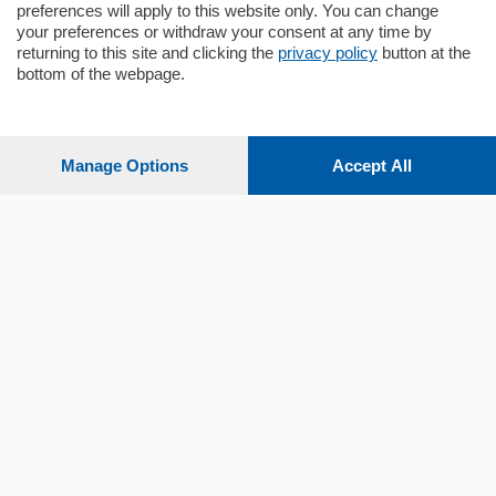
preferences will apply to this website only. You can change
your preferences or withdraw your consent at any time by
returning to this site and clicking the
privacy policy
button at the
Sezioni
bottom of the webpage.
Settimanali
Manage Options
Accept All
Territorio
Sport
Chi Siamo
Servizi