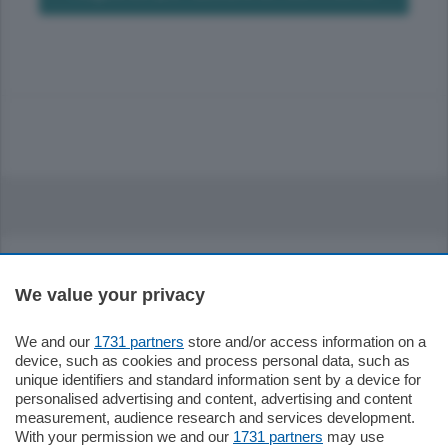
We value your privacy
We and our
1731 partners
store and/or access information on a
770.000
€
device, such as cookies and process personal data, such as
unique identifiers and standard information sent by a device for
Como - Como
personalised advertising and content, advertising and content
Plurilocale
measurement, audience research and services development.
in zona residenziale e tranquilla, proponiamo
With your permission we and our
1731 partners
may use