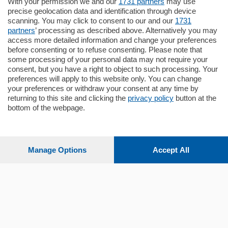
With your permission we and our
1731 partners
may use
proponiamo prestigioso e luminoso
precise geolocation data and identification through device
appartamento all'ultimo piano di uno
scanning. You may click to consent to our and our
1731
stabile signorile …
partners
’ processing as described above. Alternatively you may
mq.
140
locali:
5
access more detailed information and change your preferences
before consenting or to refuse consenting. Please note that
some processing of your personal data may not require your
consent, but you have a right to object to such processing. Your
preferences will apply to this website only. You can change
your preferences or withdraw your consent at any time by
returning to this site and clicking the
privacy policy
button at the
Sezioni
bottom of the webpage.
Settimanali
Manage Options
Accept All
Territorio
Sport
Chi Siamo