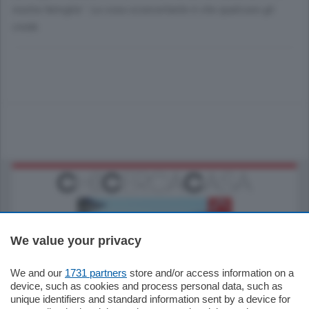
nostra famiglia". La cosa sconcertante è che qualcuno gli
crede.
We value your privacy
We and our
1731 partners
store and/or access information on a
770.000
€
device, such as cookies and process personal data, such as
unique identifiers and standard information sent by a device for