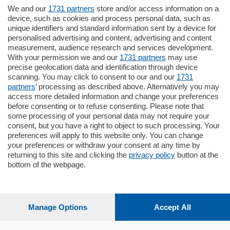
We and our
1731 partners
store and/or access information on a
795.000
€
device, such as cookies and process personal data, such as
unique identifiers and standard information sent by a device for
Como - Como
personalised advertising and content, advertising and content
Quadrilocale
measurement, audience research and services development.
Zona Como Borghi. Nel complesso di
With your permission we and our
1731 partners
may use
nuova costruzione "JIULIUS" in Classe
precise geolocation data and identification through device
Energetica A2 proponiamo ampio
scanning. You may click to consent to our and our
1731
Quadrilocale …
partners
’ processing as described above. Alternatively you may
mq.
145
locali:
4
access more detailed information and change your preferences
before consenting or to refuse consenting. Please note that
some processing of your personal data may not require your
consent, but you have a right to object to such processing. Your
preferences will apply to this website only. You can change
your preferences or withdraw your consent at any time by
returning to this site and clicking the
privacy policy
button at the
Sezioni
bottom of the webpage.
Settimanali
Manage Options
Accept All
Territorio