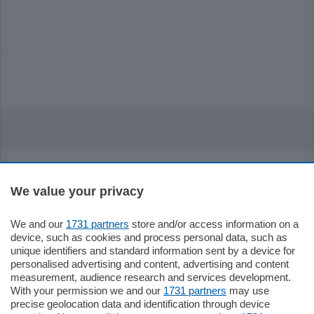
We value your privacy
We and our
1731 partners
store and/or access information on a
770.000
€
device, such as cookies and process personal data, such as
unique identifiers and standard information sent by a device for
Como - Como
personalised advertising and content, advertising and content
Plurilocale
measurement, audience research and services development.
in zona residenziale e tranquilla,
With your permission we and our
1731 partners
may use
proponiamo prestigioso e luminoso
precise geolocation data and identification through device
appartamento all'ultimo piano di uno
stabile signorile …