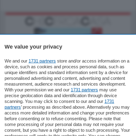
We value your privacy
We and our
1731 partners
store and/or access information on a
770.000
€
device, such as cookies and process personal data, such as
unique identifiers and standard information sent by a device for
Como - Como
personalised advertising and content, advertising and content
Plurilocale
measurement, audience research and services development.
in zona residenziale e tranquilla,
With your permission we and our
1731 partners
may use
proponiamo prestigioso e luminoso
precise geolocation data and identification through device
appartamento all'ultimo piano di uno
scanning. You may click to consent to our and our
1731
stabile signorile …
partners
’ processing as described above. Alternatively you may
mq.
140
locali:
5
access more detailed information and change your preferences
before consenting or to refuse consenting. Please note that
some processing of your personal data may not require your
consent, but you have a right to object to such processing. Your
preferences will apply to this website only. You can change