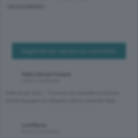
ASO ALTA BRIANZA
Registrati per lasciare un commento
Pablo Hernan Pastura
8 mesi, 2 settimane
Pádel da per tutto.... Il comune non dovrebbe incentivare
attività di gruppo per integrare tutta la comunità? Mah.....
Lord Byron
8 mesi, 2 settimane