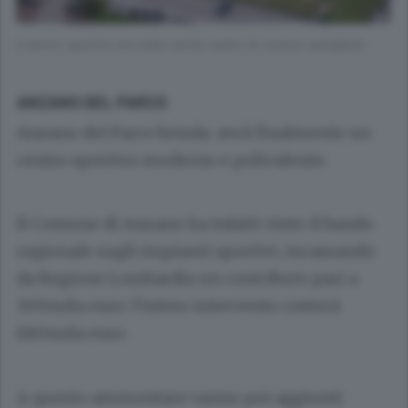
Il centro sportivo era stato anche teatro di costosi vandalismi
ANZANO DEL PARCO
Anzano del Parco brinda: avrà finalmente un
centro sportivo moderno e polivalente.
Il Comune di Anzano ha infatti vinto il bando
regionale sugli impianti sportivi, incassando
da Regione Lombardia un contributo pari a
300mila euro: l’intero intervento costerà
680mila euro.
A questo ammontare vanno poi aggiunti