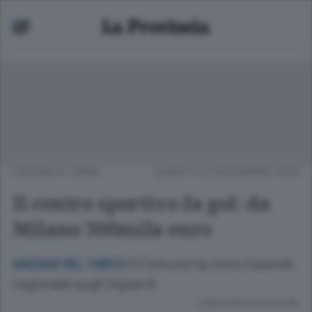
CRONACA
/
ERBA
SABATO 22 NOVEMBRE 2025
Il centro sportivo fa gol: da
Milano 300mila euro
Il Comune ha vinto il bando
ANZANO DEL PARCO
regionale sugli impianti
Lettura meno di un minuto.