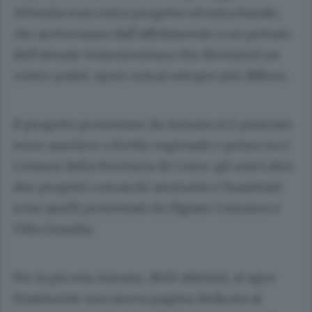
300mila euro extra progetto ed extra bando,
che arriveranno dall’affidamento a un privato
dell’attuale tensostruttura che diventerà un
centro padel, sport ormai sempre più diffuso.
Il progetto presentato da Anzano si è piazzato
terzo assoluto a livello regionale e primo tra i
Comuni della Provincia di Como: gli unici altri
due progetti comaschi ammessi e finanziati
sono quelli presentati da Olgiate Comasco e
Villa Guardia.
Per la piccola Anzano, 1800 abitanti, si apre
finalmente una nuova pagina dedicata al