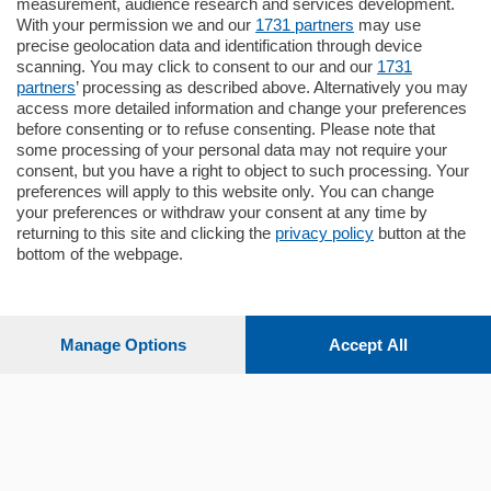
Plurilocale
measurement, audience research and services development.
in zona residenziale e tranquilla,
With your permission we and our
1731 partners
may use
proponiamo prestigioso e luminoso
precise geolocation data and identification through device
appartamento all'ultimo piano di uno
scanning. You may click to consent to our and our
1731
stabile signorile …
partners
’ processing as described above. Alternatively you may
mq.
140
locali:
5
access more detailed information and change your preferences
before consenting or to refuse consenting. Please note that
some processing of your personal data may not require your
consent, but you have a right to object to such processing. Your
preferences will apply to this website only. You can change
your preferences or withdraw your consent at any time by
returning to this site and clicking the
privacy policy
button at the
bottom of the webpage.
Sezioni
Settimanali
Manage Options
Accept All
Territorio
Sport