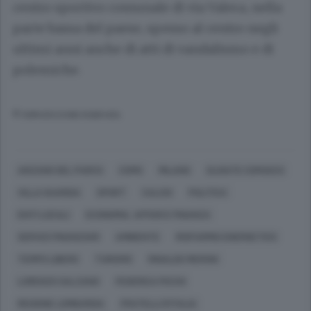
centro sportivo comunale di via Valera, nella
parte bassa del paese, spesso al centro negli
ultimi anni anche di atti di vandalismo e di
polemiche.
© RIPRODUZIONE RISERVATA
ANZANO DEL PARCO
COMO
MILANO
OLGIATE COMASCO
VILLA GUARDIA
SPORT
CALCIO
POLITICA
ENTI LOCALI
ECONOMIA, AFFARI E FINANZA
SERVIZI FINANZIARI
AMBIENTE
RISPARMIO ENERGETICO
TEMPO LIBERO
TURISMO
RINALDO MERONI
LORENZO SALZANO
FEDERICA PICCHI
REGIONE LOMBARDIA
FRATELLI D’ITALIA