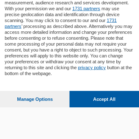
Appartamento
measurement, audience research and services development.
Situato nella tranquilla frazione di Piazza
With your permission we and our
1731 partners
may use
Santo Stefano, in un contesto riservato e a
precise geolocation data and identification through device
pochi minuti …
scanning. You may click to consent to our and our
1731
partners
’ processing as described above. Alternatively you may
mq.
80
access more detailed information and change your preferences
before consenting or to refuse consenting. Please note that
some processing of your personal data may not require your
consent, but you have a right to object to such processing. Your
preferences will apply to this website only. You can change
your preferences or withdraw your consent at any time by
returning to this site and clicking the
privacy policy
button at the
bottom of the webpage.
Sezioni
Settimanali
Manage Options
Accept All
Territorio
Sport