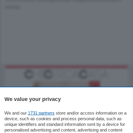
animali.
We value your privacy
We and our
1731 partners
store and/or access information on a
185.000
€
device, such as cookies and process personal data, such as
unique identifiers and standard information sent by a device for
Cernobbio - Como
personalised advertising and content, advertising and content