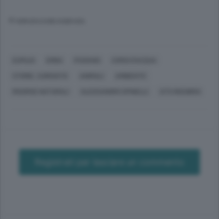
© RIPRODUZIONE RISERVATA
EUPILIO
ERBA
PUSIANO
CORSI D'ACQUA
STORIE, CURIOSITÀ
ANIMALI
AMBIENTE
RISORSE NATURALI
ALESSANDRO SPINELLI
ATS INSUBRIA
Registrati per lasciare un commento