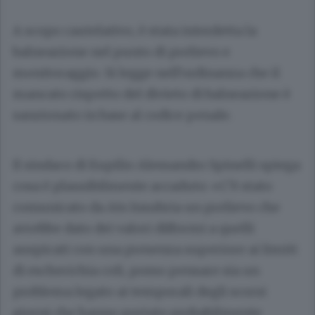
A scopo cautelativo, è stata interdetta la
balneazione nel punto di prelievo e
monitoraggio. Si legge nell’ordinanza che il
mancato rispetto del divieto di balneazione è
sanzionato in base al codice penale.
Il sindaco di Eupilio Alessandro Spinelli spiega
cosa è plausibilmente accaduto: «C’è stato
comunicato da Ats Insubria un prelievo che
avrebbe dato dei valori difformi a quelli
auspicati con una presenza superiore ai limiti
di escherichia coli, posso pensare sia un
problema legato ai temporali degli scorsi
giorni che hanno portato probabilmente