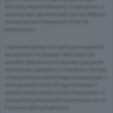
dell’acqua dagli scollimatori. Credo a breve si
possa tornare alla normalità, per ora abbiamo
emesso questa ordinanza di divieto di
balneazione».
L’amministrazione si è anche preoccupata di
far rispettare l’ordinanza: «Nel limite del
possibile abbiamo anche mandato personale
ad informare, presidiare e a verificare che non
ci fosse nessuno a fare il bagno in quel punto, è
un luogo molto bello del lago di Pusiano e
quindi è anche sempre molto frequentato». È
stata quindi posata anche una fettuccia, su cui
è stata poi affissa l’ordinanza.