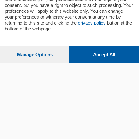
consent, but you have a right to object to such processing. Your
preferences will apply to this website only. You can change
your preferences or withdraw your consent at any time by
returning to this site and clicking the
privacy policy
button at the
Sezioni
bottom of the webpage.
Settimanali
Manage Options
Accept All
Territorio
Sport
Chi Siamo
Servizi