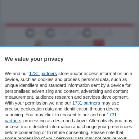
We value your privacy
We and our
1731 partners
store and/or access information on a
185.000
€
device, such as cookies and process personal data, such as
unique identifiers and standard information sent by a device for
Cernobbio - Como
personalised advertising and content, advertising and content
Appartamento
measurement, audience research and services development.
Situato nella tranquilla frazione di Piazza
With your permission we and our
1731 partners
may use
Santo Stefano, in un contesto riservato e a
precise geolocation data and identification through device
pochi minuti …
scanning. You may click to consent to our and our
1731
partners
’ processing as described above. Alternatively you may
mq.
80
access more detailed information and change your preferences
before consenting or to refuse consenting. Please note that
some processing of your personal data may not require your