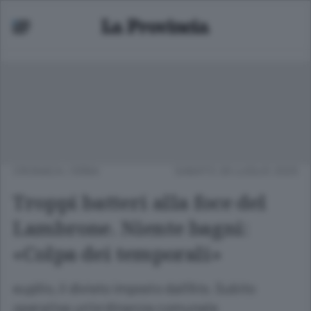
CRONACA
/
ERBA
SABATO 26 LUGLIO 2025
Troppi batteri alla foce del
Lambrone. Niente bagni:
«Colpa dei temporali»
eupilio, il divieto imposto dall’Ats. Subito
operativa un’ordinanza comunale