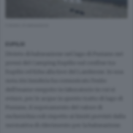
Il divieto di balneazione
EUPILIO
Divieto di balneazione nel lago di Pusiano nei
pressi del Camping Eupilio sul confine tra
Eupilio ed Erba alla foce del Lambrone. In una
nota Ats Insubria ha comunicato l’esito
dell’esame eseguito in laboratorio in cui si
evince, per le acque in questo tratto di lago di
Pusiano, il superamento del valore di
escherichia coli rispetto ai limiti previsti dalla
normativa di riferimento per la balneazione.