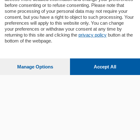
before consenting or to refuse consenting. Please note that
some processing of your personal data may not require your
consent, but you have a right to object to such processing. Your
preferences will apply to this website only. You can change
your preferences or withdraw your consent at any time by
returning to this site and clicking the
privacy policy
button at the
Sezioni
bottom of the webpage.
Settimanali
Manage Options
Accept All
Territorio
Sport
Chi Siamo
Servizi