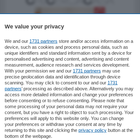
We value your privacy
We and our
1731 partners
store and/or access information on a
185.000
€
device, such as cookies and process personal data, such as
unique identifiers and standard information sent by a device for
Cernobbio - Como
personalised advertising and content, advertising and content
Appartamento
measurement, audience research and services development.
Situato nella tranquilla frazione di Piazza
With your permission we and our
1731 partners
may use
Santo Stefano, in un contesto riservato e a
precise geolocation data and identification through device
pochi minuti …
scanning. You may click to consent to our and our
1731
partners
’ processing as described above. Alternatively you may
mq.
80
access more detailed information and change your preferences
before consenting or to refuse consenting. Please note that
some processing of your personal data may not require your
consent, but you have a right to object to such processing. Your
preferences will apply to this website only. You can change
your preferences or withdraw your consent at any time by
returning to this site and clicking the
privacy policy
button at the
Sezioni
bottom of the webpage.