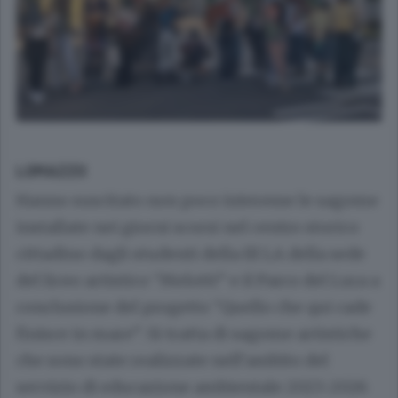
LOMAZZO
Hanno suscitato non poco interesse le sagome
installate nei giorni scorsi nel centro storico
cittadino dagli studenti della III LA della sede
del liceo artistico “Melotti” e il Parco del Lura a
conclusione del progetto “Quello che qui cade
finisce in mare”. Si tratta di sagome artistiche
che sono state realizzate nell’ambito del
servizio di educazione ambientale 2023-2026