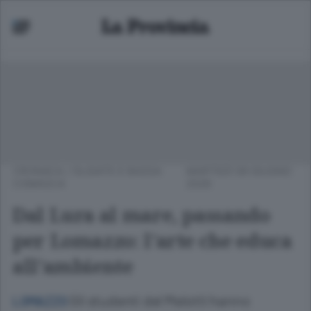
CRONACA
/
OLGIATE E BASSA
MARTEDÌ 09 GIUGNO
COMASCA
2026
Dal Lura al mare, passando
per Lomazzo: l’arte che educa
all’ambiente
Gli studenti del Melotti hanno
LOMAZZO