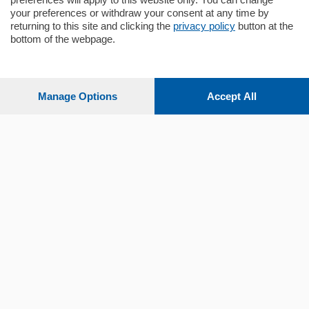
your preferences or withdraw your consent at any time by
returning to this site and clicking the
privacy policy
button at the
Sezioni
bottom of the webpage.
Settimanali
Manage Options
Accept All
Territorio
Sport
Chi Siamo
Servizi