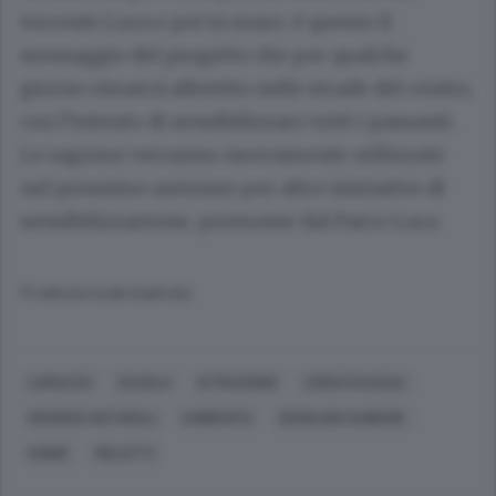
torrente Lura e poi in mare, è questo il
messaggio del progetto che per qualche
giorno rimarrà allestito nelle strade del centro,
con l’intento di sensibilizzare tutti i passanti.
Le sagome verranno nuovamente utilizzate
nel prossimo autunno per altre iniziative di
sensibilizzazione, promosse dal Parco Lura.
© RIPRODUZIONE RISERVATA
LOMAZZO
SCUOLA
ISTRUZIONE
CORSI D'ACQUA
RISORSE NATURALI
AMBIENTE
GIANLUIGI SAIBENE
KOINÈ
MELOTTI