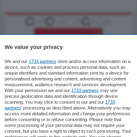
We value your privacy
We and our
1733 partners
store and/or access information on a
185.000
€
device, such as cookies and process personal data, such as
unique identifiers and standard information sent by a device for
Cernobbio - Como
personalised advertising and content, advertising and content
Appartamento
measurement, audience research and services development.
Situato nella tranquilla frazione di Piazza
With your permission we and our
1733 partners
may use
Santo Stefano, in un contesto riservato e a
precise geolocation data and identification through device
pochi minuti …
scanning. You may click to consent to our and our
1733
partners
’ processing as described above. Alternatively you may
mq.
80
access more detailed information and change your preferences
before consenting or to refuse consenting. Please note that
some processing of your personal data may not require your
consent, but you have a right to object to such processing. Your
preferences will apply to this website only. You can change