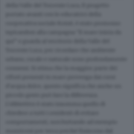
della Valle del Torrente Lura, Il progetto
portato avanti con le educatrici della
cooperativa sociale Koinè, è stato promosso
ispirandosi alla campagna “Il mare inizia da
qui” e guarda al territorio della Valle del
Torrente Lura, per ricordare che ambiente
urbano, rurale e naturale sono profondamente
connessi. Si stima che la maggior parte dei
rifiuti presenti in mare provenga dai corsi
d’acqua dolce, questo significa che anche un
piccolo gesto può fare la differenza.
L’obbiettivo è stato insomma quello di
chiedere a tutti i residenti di evitare
comportamenti, non buttando ad esempio
mozziconi per terra perché finiscono dal