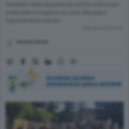
installato delle sagome nel centro storico per
evidenziare il legame tra corsi d’acqua e
inquinamento marino
Lettura meno di un minuto.
Gianluigi Saibene
Accedi per ascoltare
gratuitamente questo articolo