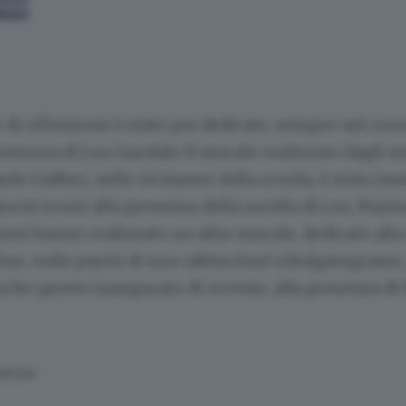
 riflessione è stato poi dedicato, sempre nel cors
memoria di Lea Garofalo il murale realizzato dagli s
cardo Gaffuri, nelle vicinanze della scuola, è stato in
iorni scorsi alla presenza della sorella di Lea, Marisa
zesi hanno realizzato un altro murale, dedicato all
ino, sulle pareti di una cabina Enel a Bulgarograsso,
nche questo inaugurato di recente, alla presenza di 
SERVATA