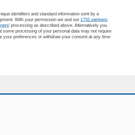
que identifiers and standard information sent by a
lopment. With your permission we and our
1731 partners
tners
’ processing as described above. Alternatively you
Servizi
at some processing of your personal data may not require
nge your preferences or withdraw your consent at any time
Necrologie
Pubblicità
Concorsi
Abbonamenti
Più letti
Le aziende comunicano
Speciali
Cinema
ChiCercaCasa
Archivio
Meteo
Skill Alexa
Elezioni 2024