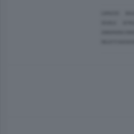
LOMAZZO
BUL
SCUOLA
ISTRU
ANNAMARIA CONO
MELOTTI SUCCES