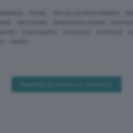
GAROGRASSO
PITTURA
ARTE, CULTURA, INTRATTENIMENTO
MED
ZIONE
MARTA EUSEBIO
ESMERALDA ORE LA BARROS
PAOLO BOR
SCITORE
MARISA GAROFALO
LEA GAROFALO
ROTARY CLUB
E
SO
LOMAZZO
Registrati per lasciare un commento