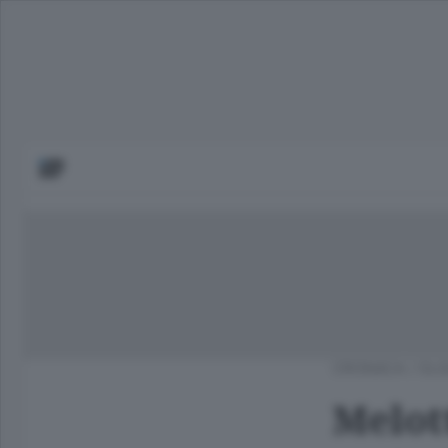
CRONACA
/
OLG
Melot