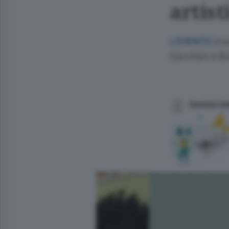
artis
Una
L’EVENTO
Garofalo e Bo
Gianluigi S