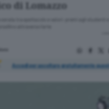
tico di Lomazzo
 serata tra spettacolo e valori: premi agli studenti 
rsellino attraverso l’arte
Lettu
aibene
Accedi per ascoltare gratuitamente quest