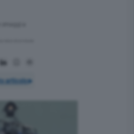
e omaggi a
ra meno di un minuto.
o articolo