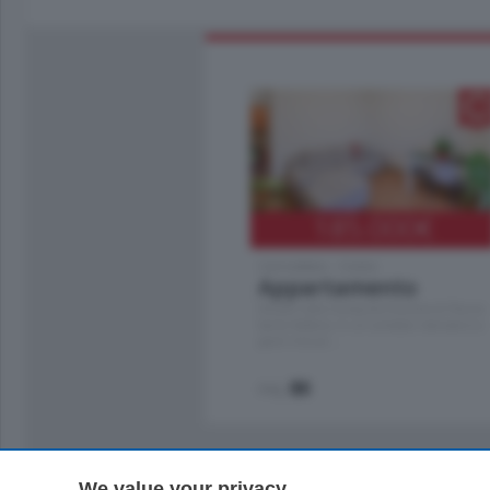
185.000
€
Cernobbio - Como
Appartamento
Situato nella tranquilla frazione di Piazza
Santo Stefano, in un contesto riservato e a
pochi minuti …
mq.
80
We value your privacy