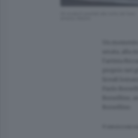
Gli studenti premiati alla notte del liceo
artistico Melotti
Un momento di
serata, alla 
l’artista Ric
proprio nei g
liceali lomaz
Paolo Borsell
Borsellino, a
Borsellino.
© RIPRODUZIONE RI