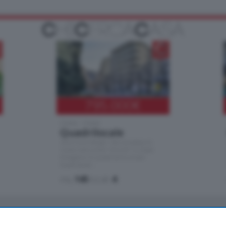
795.000
€
Como - Como
Quadrilocale
Zona Como Borghi. Nel complesso di
nuova costruzione "JIULIUS" in Classe
Energetica A2 proponiamo ampio
Quadrilocale …
mq.
145
locali:
4