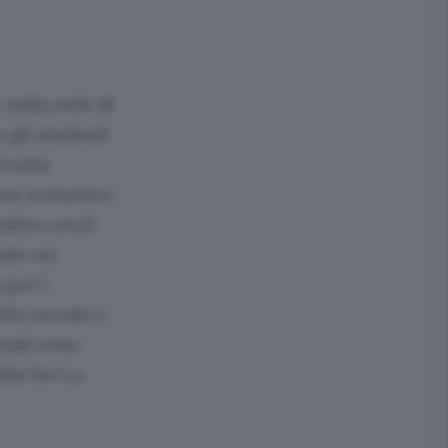
 nella sede di
 gli studenti
cconta
so scolastico
tiva con il
nato un
 per i
ito sociale e
iati sono
lda Ore La