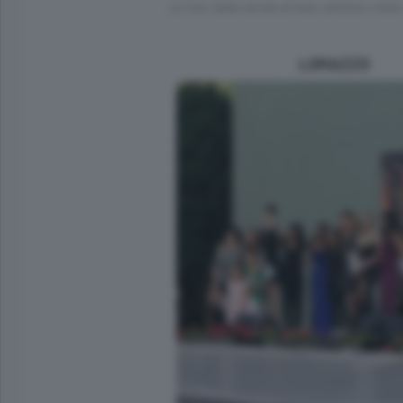
Le foto della serata al liceo artistico nel
LOMAZZO