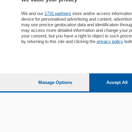
We and our
1731 partners
store and/or access information
device for personalised advertising and content, advert
may use precise geolocation data and identification throu
Sezioni
Territor
may access more detailed information and change your pre
your consent, but you have a right to object to such proc
Cronaca
Como
by returning to this site and clicking the
privacy policy
butt
Economia
Cintura
Cultura e Spettacoli
Lago e val
Sport
Cantù e M
Editoriali
Erba
Podcast
Olgiate e 
Quatar Pass
Manage Options
Accept All
Media Inglese
Sport
Storie nella Breva
Dirette C
Focus
Classifica
Up
Notizie C
Dossier
Classifica
Classifica
Settimanali