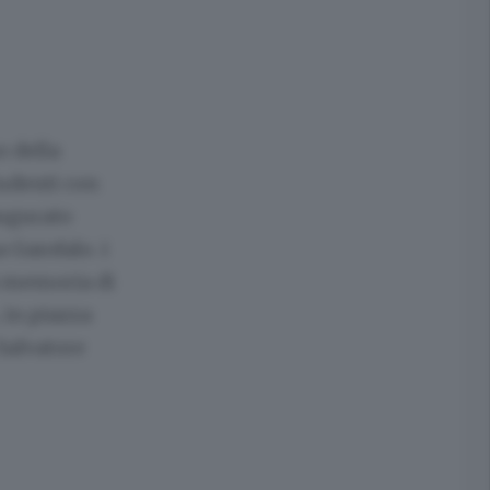
o della
tudenti con
augurato
 Garofalo. i
a memoria di
 in piazza
Salvatore