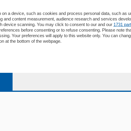
 on a device, such as cookies and process personal data, such as uni
ising and content measurement, audience research and services deve
gh device scanning. You may click to consent to our and our
1731 par
io
Chi Siamo
ferences before consenting or to refuse consenting. Please note th
essing. Your preferences will apply to this website only. You can cha
Redazione
on at the bottom of the webpage.
Editore
li
Contatti
ariano
Privacy e Policy
bassa
alcio Como
 Serie B
alcio Como
 Serie A
 Serie A Femminile