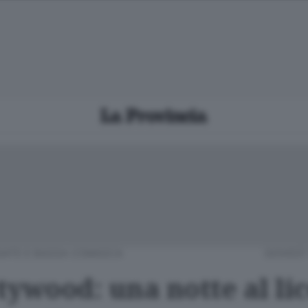
IATE E BASSA COMASCA
GIOVEDÌ
tywood: una notte al li