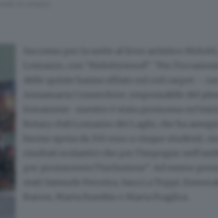
la sede di Lomazzo
Successo per la notte al liceo artistico Melotti,
Lomazzo, con “Melottywood”. “Per l’occasione
delle quinte hanno sfilato sul red carpet – ra
Annamaria Conoscitore, responsabile del ples
lomazzese -mentre è stata promossa un’inizia
Rotary club Lomazzo dei Laghi, che ha asseg
buono spesa da 150 euro a cinque studenti, sia
risultati scolastici che per l’impegno nell’amb
per promuovere l’inclusione”. Ad essere prem
stati Samuele Ferreira, Sara La Toppi, Esmera
Barros, Marta Eusebio e Marta Fraglica.