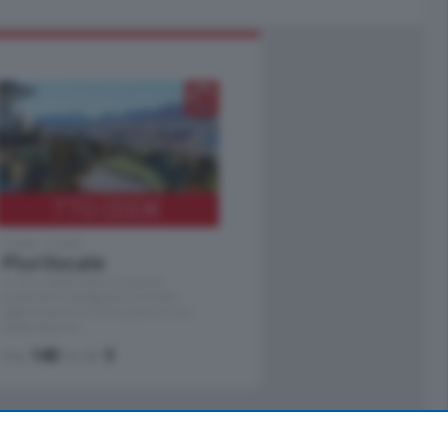
770.000
€
Como - Como
Plurilocale
in zona residenziale e tranquilla,
proponiamo prestigioso e luminoso
appartamento all'ultimo piano di uno
stabile signorile …
mq.
140
locali:
5