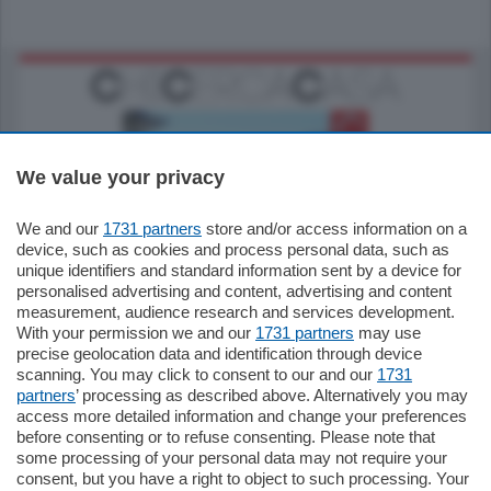
We value your privacy
We and our
1731 partners
store and/or access information on a
770.000
€
device, such as cookies and process personal data, such as
unique identifiers and standard information sent by a device for
Como - Como
personalised advertising and content, advertising and content
Plurilocale
measurement, audience research and services development.
in zona residenziale e tranquilla,
With your permission we and our
1731 partners
may use
proponiamo prestigioso e luminoso
precise geolocation data and identification through device
appartamento all'ultimo piano di uno
scanning. You may click to consent to our and our
1731
stabile signorile …
partners
’ processing as described above. Alternatively you may
mq.
140
locali:
5
access more detailed information and change your preferences
before consenting or to refuse consenting. Please note that
some processing of your personal data may not require your
consent, but you have a right to object to such processing. Your