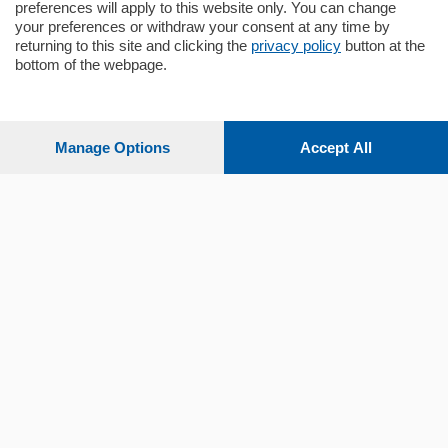
preferences will apply to this website only. You can change
your preferences or withdraw your consent at any time by
returning to this site and clicking the
privacy policy
button at the
bottom of the webpage.
Sezioni
Settimanali
Manage Options
Accept All
Territorio
Sport
Chi Siamo
Servizi