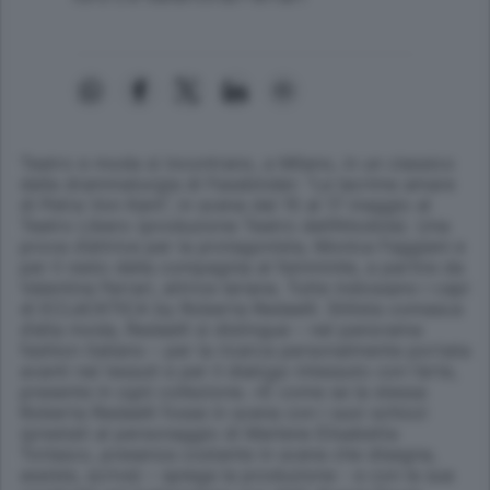
Teatro e moda si incontrano, a Milano, in un classico
della drammaturgia di Fassbinder: “Le lacrime amare
di Petra Von Kant”, in scena dal 15 al 17 maggio al
Teatro Libero (produzione Teatro dell’Allodola). Una
prova d’attrice per la protagonista, Monica Faggiani e
per il resto della compagnia al femminile, a partire da
Valentina Ferrari, attrice lariana. Tutte indossano i capi
di ECLèCKTICA by Roberta Redaelli. Stilista comasca
d’alta moda, Redaelli si distingue – nel panorama
fashion italiano – per la ricerca personalmente portata
avanti nei tessuti e per il dialogo intessuto con l’arte,
presente in ogni collezione. «È come se la stessa
Roberta Redaelli fosse in scena con i suoi schizzi
(prestati al personaggio di Marlene Elisabetta
Torlasco, presenza costante in scena che disegna,
assiste, scrive) – spiega la produzione - e con la sua