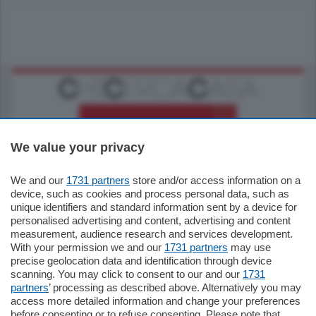
We value your privacy
We and our
1731 partners
store and/or access information on a
770.000
€
device, such as cookies and process personal data, such as
unique identifiers and standard information sent by a device for
Como - Como
personalised advertising and content, advertising and content
Plurilocale
measurement, audience research and services development.
in zona residenziale e tranquilla,
With your permission we and our
1731 partners
may use
proponiamo prestigioso e luminoso
precise geolocation data and identification through device
appartamento all'ultimo piano di uno
scanning. You may click to consent to our and our
1731
stabile signorile …
partners
’ processing as described above. Alternatively you may
mq.
140
locali:
5
access more detailed information and change your preferences
before consenting or to refuse consenting. Please note that