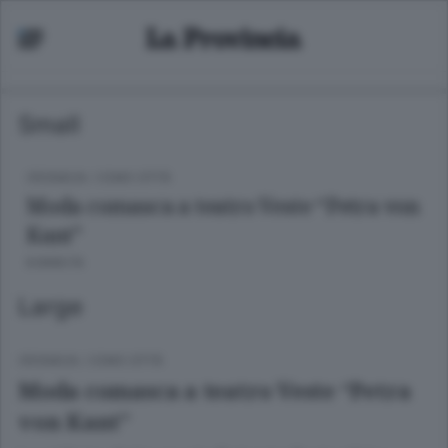
Small
CRONACA
/
COMO CITTÀ
Moda comasca a teatro Veste “Petra von
Kant”
8 ANNI FA
Large
CRONACA
/
COMO CITTÀ
Moda comasca a teatro Veste “Petra
von Kant”