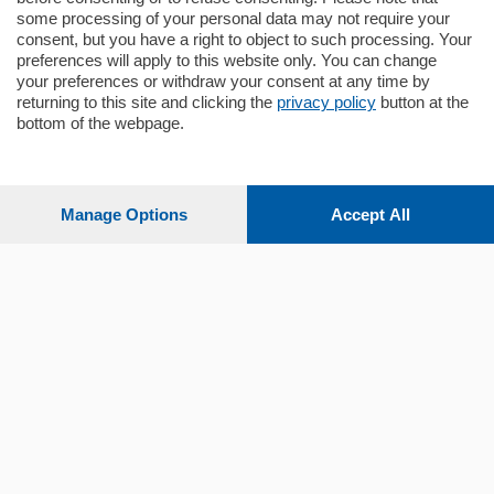
some processing of your personal data may not require your
consent, but you have a right to object to such processing. Your
preferences will apply to this website only. You can change
your preferences or withdraw your consent at any time by
returning to this site and clicking the
privacy policy
button at the
bottom of the webpage.
Sezioni
Settimanali
Manage Options
Accept All
Territorio
Sport
Chi Siamo
Servizi