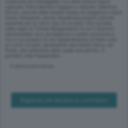
creatività nel tratteggiare con abiti diversi figure
opposte: Petra Monica Faggiani e Sidonie Valentina
Ferrari, amiche della stessa classe ed eleganza e Karin
Greta Zamparini, donna desiderata proprio perché
estranea ad un certo tipo di società. Una società,
nella regia di Tiziana Bergamaschi in cui il dominio
sentimentale va a sovrapporsi a quello economico,
ma in cui proprio la non appartenenza di Karin crea
un corto circuito devastante riportando Petra, nel
finale, alla solitudine dalla quale era partita. In
perfetto stile Fassbinder».
© RIPRODUZIONE RISERVATA
Registrati per lasciare un commento