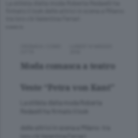
La stilista d’alta moda Roberta Redaelli ha
firmato il look delle attrici in scena a Milano:
tra loro c’è Valentina Ferrari
8 ANNI FA
CRONACA
/
COMO
LUNEDÌ 14 MAGGIO
CITTÀ
2018
Moda comasca a teatro
Veste “Petra von Kant”
La stilista d’alta moda Roberta
Redaelli ha firmato il look
delle attrici in scena a Milano: tra
loro c’è Valentina Ferrari