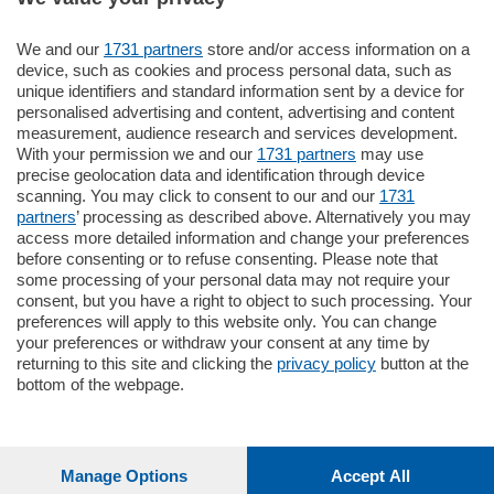
We and our
1731 partners
store and/or access information on a
device, such as cookies and process personal data, such as
unique identifiers and standard information sent by a device for
personalised advertising and content, advertising and content
measurement, audience research and services development.
With your permission we and our
1731 partners
may use
precise geolocation data and identification through device
scanning. You may click to consent to our and our
1731
partners
’ processing as described above. Alternatively you may
access more detailed information and change your preferences
before consenting or to refuse consenting. Please note that
some processing of your personal data may not require your
consent, but you have a right to object to such processing. Your
preferences will apply to this website only. You can change
your preferences or withdraw your consent at any time by
returning to this site and clicking the
privacy policy
button at the
bottom of the webpage.
Indietro
Home
Lettura
Sfoglia il
Ultime notizie
scorrevole
giornale
Manage Options
Accept All