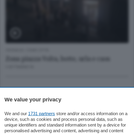
CRONACA
/
COMO CITTÀ
Zona piazza Volta, botte, urla e caos
3 SETTIMANE FA
We value your privacy
We and our
1731 partners
store and/or access information on a
device, such as cookies and process personal data, such as
unique identifiers and standard information sent by a device for
personalised advertising and content, advertising and content