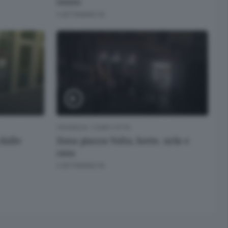
vento
3 SETTIMANE FA
CRONACA
/
COMO CITTÀ
 dalle
Zona piazza Volta, botte, urla e
caos
3 SETTIMANE FA