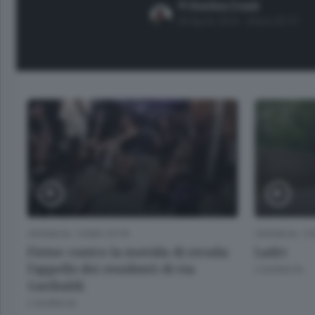
di
Martina Toppi
28 Aprile 2025 -
lettura 00:57
.
CRONACA
/
COMO CITTÀ
CRONACA
/
CO
Firme contro la movida di strada:
Ladri
l’appello dei residenti di via
3 GIORNI FA
Garibaldi
2 GIORNI FA