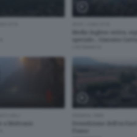
MO CITTÀ
SPORT
/
COMO CITTÀ
Media Inglese estiva, osp
speciale... Giacomo Gatt
FA
2 SETTIMANE FA
GO E VALLI
CRONACA
/
ERBA
 a Moltrasio
Demolizione dell'ex Enel
Fiume
FA