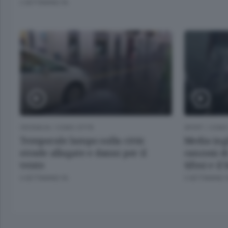
2 SETTIMANE FA
CRONACA
/
COMO CITTÀ
SPORT
/
COMO 
Temporale lampo sulla città:
Media ingl
strade allagate e danni per il
canzoni di
vento
tifosi e i
3 SETTIMANE FA
3 SETTIMANE 