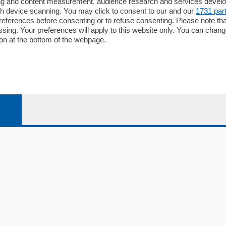
ising and content measurement, audience research and services deve
gh device scanning. You may click to consent to our and our
1731 par
ferences before consenting or to refuse consenting. Please note th
essing. Your preferences will apply to this website only. You can cha
on at the bottom of the webpage.