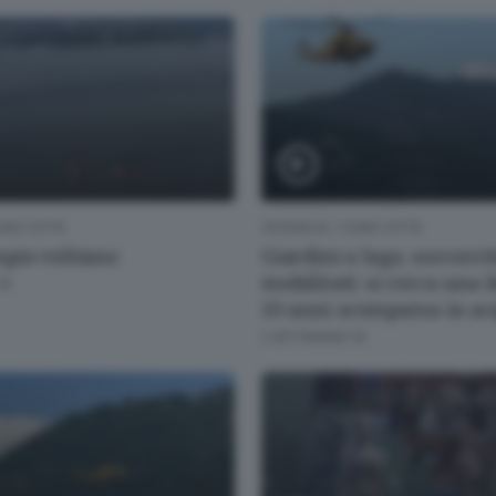
MO CITTÀ
CRONACA
/
COMO CITTÀ
pio voltiano
Giardini a lago, soccorri
mobilitati: si cerca una 
FA
10 anni scomparsa in a
2 SETTIMANE FA