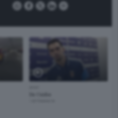
SPORT
Da Cunha
1 SETTIMANA FA