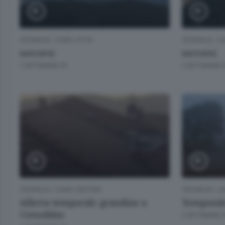
CRONACA
/
COMO CITTÀ
CRONACA
/
CO
soccorsi
soccorsi
2 SETTIMANE FA
2 SETTIMANE 
CRONACA
/
COMO CINTURA
CRONACA
/
LA
Allerta temporali: grandine a
Temporale
Cernobbio
2 SETTIMANE 