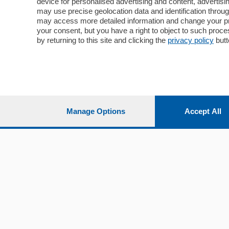
device for personalised advertising and content, advert
may use precise geolocation data and identification throu
may access more detailed information and change your pre
your consent, but you have a right to object to such proc
by returning to this site and clicking the
privacy policy
butt
Manage Options
Accept All