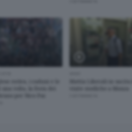
3 SETTIMANE FA
CITTÀ
SPORT
ese estiva, i raduni e le
Mattia Liberali in uscita
 una volta, la festa dei
visite mediche a Monza
l brano per Nico Paz
3 SETTIMANE FA
FA