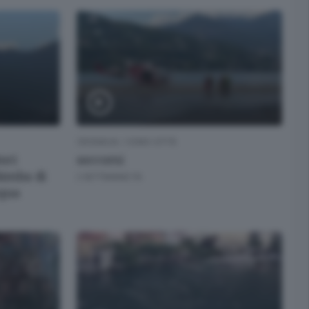
CRONACA
/
COMO CITTÀ
tori
soccorsi
bimba di
2 SETTIMANE FA
cqua