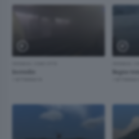
CRONACA
/
COMO CITTÀ
CRONACA
/
CO
Incendio
Bagno tem
1 SETTIMANA FA
1 SETTIMANA 