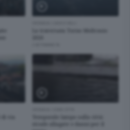
CRONACA
/
LAGO E VALLI
ite
La traversata Torno-Moltrasio
uso
2026
2 SETTIMANE FA
CRONACA
/
COMO CITTÀ
 di via
Temporale lampo sulla città:
strade allagate e danni per il