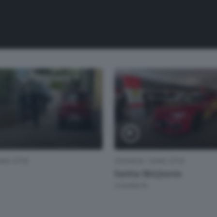
MO CITTÀ
CRONACA
/
COMO CITTÀ
Saetta McQueen
4 GIORNI FA