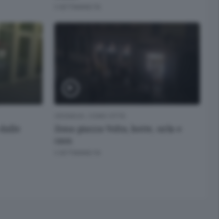
3 SETTIMANE FA
CRONACA
/
COMO CITTÀ
 dalle
Zona piazza Volta, botte, urla e
caos
3 SETTIMANE FA