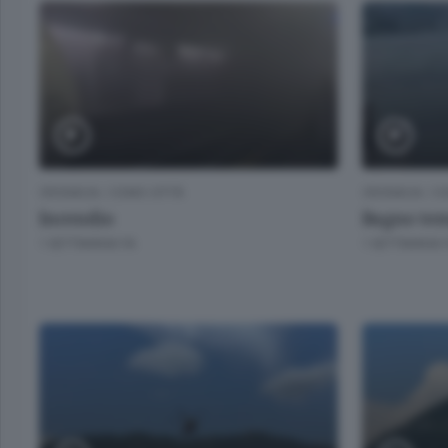
CRONACA
/
COMO CITTÀ
CRONACA
/
CO
Incendio
Bagno tem
1 SETTIMANA FA
1 SETTIMANA 