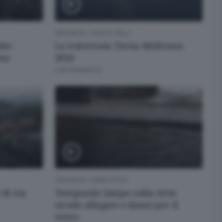
CRONACA
/
LAGO E VALLI
ite
La traversata Torno-Moltrasio
uso
2026
2 SETTIMANE FA
CRONACA
/
COMO CITTÀ
 di via
Temporale lampo sulla città:
strade allagate e danni per il
vento