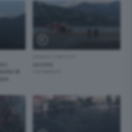
CRONACA
/
COMO CITTÀ
tori
soccorsi
bimba di
2 SETTIMANE FA
cqua