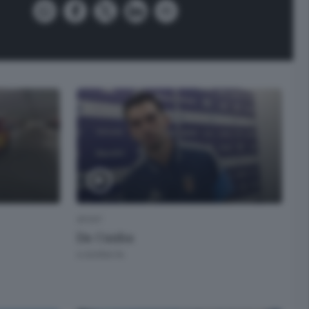
SPORT
Da Cunha
6 GIORNI FA