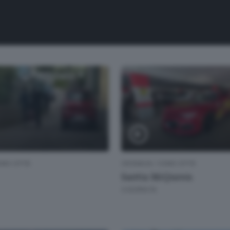
MO CITTÀ
CRONACA
/
COMO CITTÀ
Saetta McQueen
4 GIORNI FA