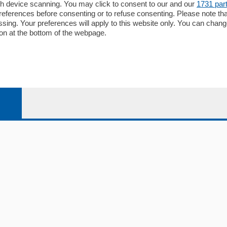
gh device scanning. You may click to consent to our and our
1731 par
ferences before consenting or to refuse consenting. Please note th
essing. Your preferences will apply to this website only. You can cha
on at the bottom of the webpage.
io
Chi Siamo