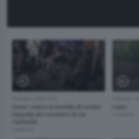
CRONACA
/
COMO CITTÀ
CRONACA
/
CO
Firme contro la movida di strada:
Ladri
l’appello dei residenti di via
3 GIORNI FA
Garibaldi
2 GIORNI FA