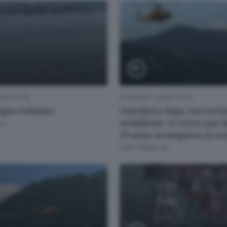
MO CITTÀ
CRONACA
/
COMO CITTÀ
pio voltiano
Giardini a lago, soccorri
mobilitati: si cerca una 
FA
10 anni scomparsa in a
2 SETTIMANE FA