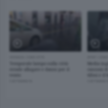
CRONACA
/
COMO CITTÀ
SPORT
/
COMO 
Temporale lampo sulla città:
Media ingl
strade allagate e danni per il
canzoni di
vento
tifosi e i
3 SETTIMANE FA
3 SETTIMANE 