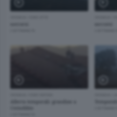
CRONACA
/
COMO CITTÀ
CRONACA
/
CO
soccorsi
soccorsi
2 SETTIMANE FA
2 SETTIMANE 
CRONACA
/
COMO CINTURA
CRONACA
/
LA
Allerta temporali: grandine a
Temporale
Cernobbio
2 SETTIMANE 
2 SETTIMANE FA