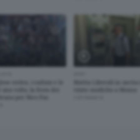
CITTÀ
SPORT
ese estiva, i raduni e le
Mattia Liberali in uscita
 una volta, la festa dei
visite mediche a Monza
l brano per Nico Paz
3 SETTIMANE FA
FA