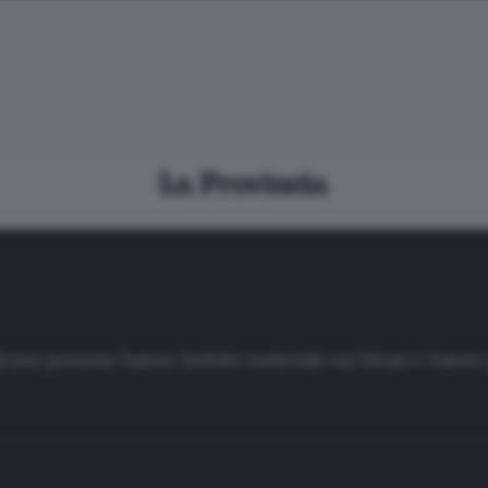
Alcune persone hanno buttato materiale sui binari e hanno