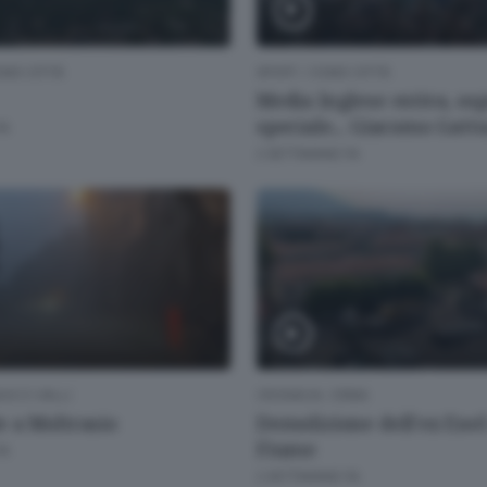
MO CITTÀ
SPORT
/
COMO CITTÀ
Media Inglese estiva, osp
speciale... Giacomo Gatt
FA
2 SETTIMANE FA
GO E VALLI
CRONACA
/
ERBA
 a Moltrasio
Demolizione dell'ex Enel
Fiume
FA
2 SETTIMANE FA