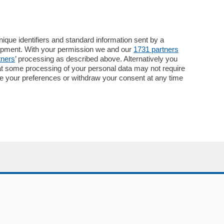
que identifiers and standard information sent by a
lopment. With your permission we and our
1731 partners
tners
’ processing as described above. Alternatively you
at some processing of your personal data may not require
nge your preferences or withdraw your consent at any time