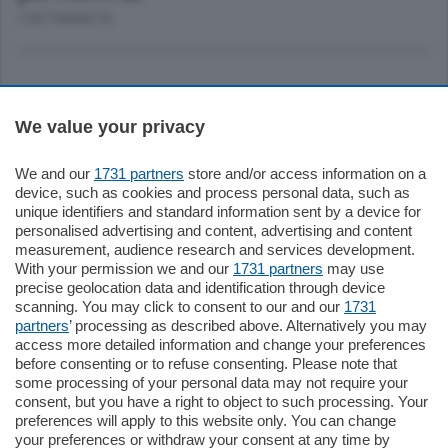
3 SETTIMANE FA
We value your privacy
We and our
1731 partners
store and/or access information on a
device, such as cookies and process personal data, such as
unique identifiers and standard information sent by a device for
personalised advertising and content, advertising and content
measurement, audience research and services development.
With your permission we and our
1731 partners
may use
precise geolocation data and identification through device
scanning. You may click to consent to our and our
1731
partners
’ processing as described above. Alternatively you may
access more detailed information and change your preferences
before consenting or to refuse consenting. Please note that
some processing of your personal data may not require your
consent, but you have a right to object to such processing. Your
preferences will apply to this website only. You can change
your preferences or withdraw your consent at any time by