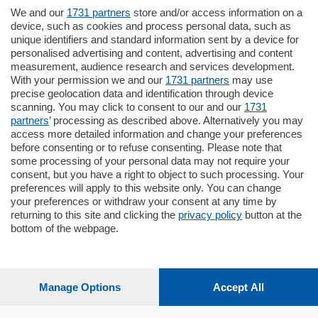
We and our
1731 partners
store and/or access information on a
device, such as cookies and process personal data, such as
unique identifiers and standard information sent by a device for
personalised advertising and content, advertising and content
measurement, audience research and services development.
With your permission we and our
1731 partners
may use
precise geolocation data and identification through device
scanning. You may click to consent to our and our
1731
partners
’ processing as described above. Alternatively you may
access more detailed information and change your preferences
before consenting or to refuse consenting. Please note that
some processing of your personal data may not require your
consent, but you have a right to object to such processing. Your
preferences will apply to this website only. You can change
your preferences or withdraw your consent at any time by
returning to this site and clicking the
privacy policy
button at the
bottom of the webpage.
Indietro
Home
Lettura
Sfoglia il
Ultime notizie
scorrevole
giornale
Manage Options
Accept All