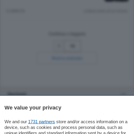
12 ANNI FA
Lettura meno di un minuto.
Continua a leggere
16
Ricerca avanzata
Sezioni
We value your privacy
Settimanali
We and our
1731 partners
store and/or access information on a
Territorio
device, such as cookies and process personal data, such as
unique identifiers and standard information sent by a device for