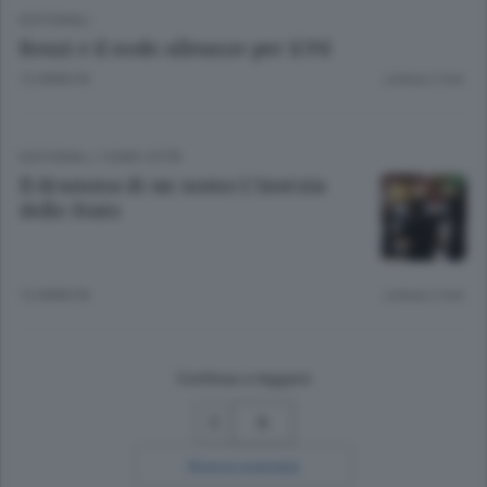
EDITORIALI
Renzi e il nodo alleanze per il Pd
12 ANNI FA
Lettura 2 min.
EDITORIALI
/
COMO CITTÀ
Il dramma di un uomo L’inerzia
dello Stato
12 ANNI FA
Lettura 2 min.
Continua a leggere
5
Ricerca avanzata