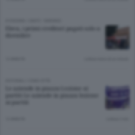
ECONOMIA
/
CANTÙ - MARIANO
Eleca, i primi creditori pagati solo a
dicembre
12 ANNI FA
Lettura meno di un minuto.
EDITORIALI
/
COMO CITTÀ
Le aziende in piazza Lezione ai
partiti Le aziende in piazza lezione
ai partiti
12 ANNI FA
Lettura 2 min.