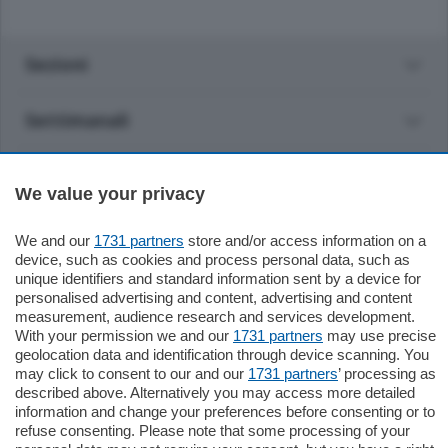
Sezioni
Settimanali
Territorio
We value your privacy
Sport
We and our
1731 partners
store and/or access information on a
device, such as cookies and process personal data, such as
unique identifiers and standard information sent by a device for
Chi Siamo
personalised advertising and content, advertising and content
measurement, audience research and services development.
With your permission we and our
1731 partners
may use precise
Servizi
geolocation data and identification through device scanning. You
may click to consent to our and our
1731 partners
’ processing as
described above. Alternatively you may access more detailed
information and change your preferences before consenting or to
refuse consenting. Please note that some processing of your