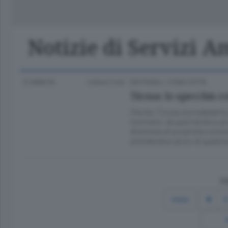
Classifica Serie A Femminile
Frontiera
Erba
Notizie di Servizi A
12 ANNI FA
Lettura 2 min.
EDITORIALI
/
COMO CITTÀ
Ticosa: lo specchio r
Che l’ex Ticosa sia maledetta
trent’anni, da quel fatidico gi
diventata di proprietà comuna
prendendosi gioco di qualsia
Co
Inizio