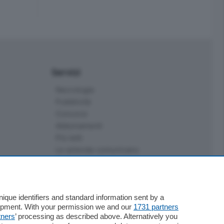
Servizi
Necrologie
Pubblicità
Concorsi
Abbonamenti
Più letti
Le aziende comunicano
Speciali
Cinema
ChiCercaCasa
Archivio
que identifiers and standard information sent by a
lopment. With your permission we and our
1731 partners
Meteo
tners
’ processing as described above. Alternatively you
Skill Alexa