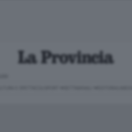
LOSO
LTURA E SPETTACOLI
SPORT
SETTIMANALI
EDITORIALI
MEDI
Classifica Serie B
Imprese & Lavoro
Cintura
Necrologie
P
Classifica Serie A
Salute & Benessere
Cantù e Mariano
Abbonamenti
P