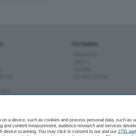
io
Chi Siamo
Redazione
Editore
li
Contatti
ariano
Privacy e Policy
bassa
alcio Como
 on a device, such as cookies and process personal data, such as uni
 Serie B
ising and content measurement, audience research and services deve
gh device scanning. You may click to consent to our and our
1731 par
alcio Como