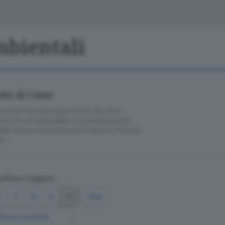
Classifiche
Olgiate e bassa
Le aziende comunicano
S
Podcast
mbientali
ChiCercaCasa
A
Meteo
S
otto di Como
Dossier
 ormai non è più una notizia. Da oltre
orno in cui l’area dell’ex tintostamperia è
le ne ha combinate più di Carlo in Francia,
si …
ntinua a leggere
6
7
8
9
10
Fine
Ricerca avanzata