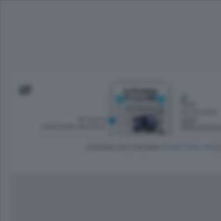
SFOGLIA
OGGI
L’EDIZIONE DIGITALE
PARZ NUVO
CRONACA
ECONOMIA
TERRITORIO
CU
Dirette Calcio Como
L'Ordine
Como
Notizie Calcio Como
Diogene
Lago e valli