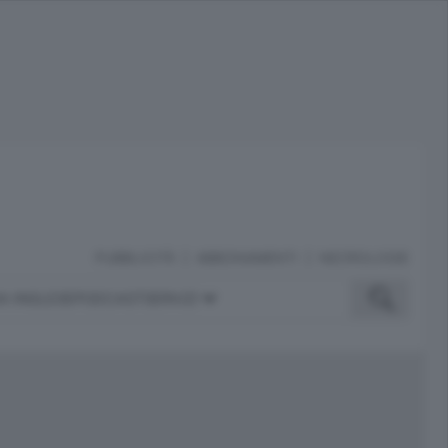
PUBBLICITÀ
ABBONAMENTI
NECROLOGIE
A INGLESE
PODCAST
SERVIZI
ubblicità
iù letti