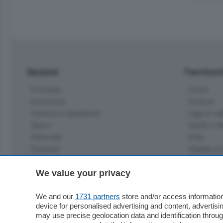
Sezioni
Territor
Cronaca
Como
Economia
Cintura
Cultura e Spettacoli
Lago e val
Sport
Cantù e M
Editoriali
Erba
Podcast
Olgiate e 
Quatar Pass
Media Inglese
We value your privacy
Sport
Storie nella Breva
Dirette C
Focus
We and our
1731 partners
store and/or access information
Classifica
device for personalised advertising and content, advert
Up
may use precise geolocation data and identification throu
Notizie C
Dossier