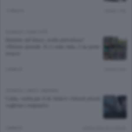
11 MESI FA
Lettura 1 min.
CRONACA
/
COMO CITTÀ
Dormire nel bosco, scelta pericolosa?
«Nessun azzardo. Io ci sono stato, è un posto
sicuro»
3 ANNI FA
Lettura 2 min.
CRONACA
/
CANTÙ - MARIANO
Cantu, svolta per il de Amicis «Alcuni privati
vogliono comprarlo»
5 ANNI FA
Lettura meno di un minuto.