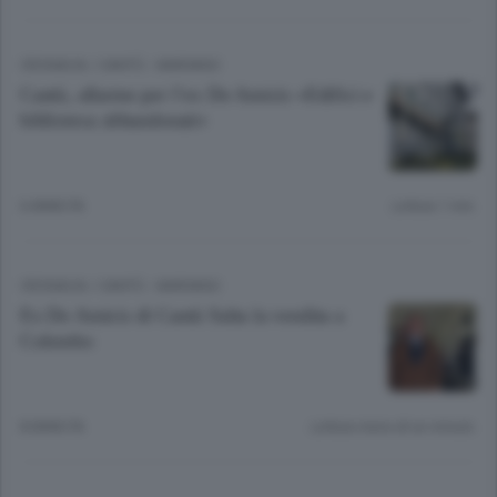
CRONACA
/
CANTÙ - MARIANO
Cantù, allarme per l’ex De Amicis «Edifici e
biblioteca abbandonati»
6 ANNI FA
Lettura 1 min.
CRONACA
/
CANTÙ - MARIANO
Ex De Amicis di Cantù Salta la vendita a
Colombo
8 ANNI FA
Lettura meno di un minuto.