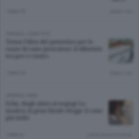
1 ANNO FA
Lettura 1 min.
CRONACA
/
COMO CITTÀ
Torna l’idea del patentino per le
razze di cane pericolose: il dibattito
tra pro e contro
1 ANNO FA
Lettura 1 min.
CRONACA
/
ERBA
Erba, dagli alani ai segugi La
mostra al gran finale elegge il cane
più bello
7 ANNI FA
Lettura meno di un minuto.