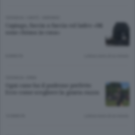
CRONACA
/
CANTÙ - MARIANO
Capiago, faccia a faccia col ladro «Mi
sono chiusa in casa»
8 ANNI FA
Lettura meno di un minuto.
CRONACA
/
ERBA
Ogni cane ha il padrone perfetto
Ecco come scegliere la giusta razza
10 ANNI FA
Lettura meno di un minuto.