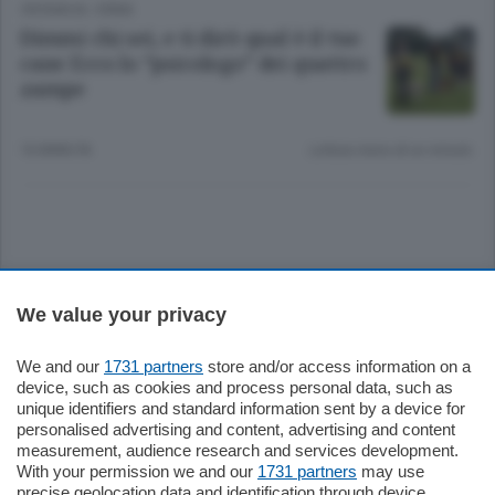
CRONACA
/
ERBA
Dimmi chi sei, e ti dirò qual è il tuo
cane Ecco lo “psicologo” dei quattro
zampe
10 ANNI FA
Lettura meno di un minuto.
Sezioni
We value your privacy
Settimanali
We and our
1731 partners
store and/or access information on a
device, such as cookies and process personal data, such as
unique identifiers and standard information sent by a device for
Territorio
personalised advertising and content, advertising and content
measurement, audience research and services development.
With your permission we and our
1731 partners
may use
Sport
precise geolocation data and identification through device