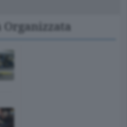
peciali
Cinema
à Organizzata
rchivio
kill Alexa