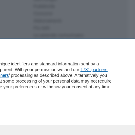
Pubblicità
Concorsi
Abbonamenti
Più letti
Le aziende comunicano
Speciali
Cinema
ChiCercaCasa
Archivio
que identifiers and standard information sent by a
lopment. With your permission we and our
1731 partners
Meteo
tners
’ processing as described above. Alternatively you
Skill Alexa
at some processing of your personal data may not require
Elezioni 2024
nge your preferences or withdraw your consent at any time