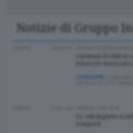
Classifica Serie A Femminile
Frontiera
Erba
Notizie di Gruppo I
3 ANNI FA
Lettura 1 min.
CRONACA
/
OLGIATE E BASSA 
Centinaia di chili di
il braccio destro del
L’ombra della 
L’OPERAZIONE
che ha portato a 40 ordinanz
4 ANNI FA
Lettura 1 min.
CRONACA
/
COMO CITTÀ
La ’ndrangheta si inf
trasporti