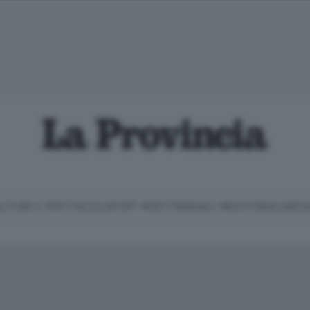
LTURA E SPETTACOLI
SPORT
SETTIMANALI
EDITORIALI
MEDI
Classifica Serie B
Imprese & Lavoro
Cintura
Necrologie
P
Classifica Serie A
Salute & Benessere
Cantù e Mariano
Abbonamenti
P