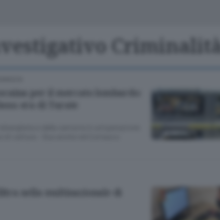
Classifiche
Olgiate e bassa
Le aziende comunicano
S
Podcast
nvestigativo Criminalit
ChiCercaCasa
A
COMASCA
Meteo
S
 cocaina per il mercato lombardo:
 boss era di Turate
Dossier
’ndrangheta e della camorra in un’operazione
e di cattura - Due anche nel Comasco
iltra nella multinazionale di