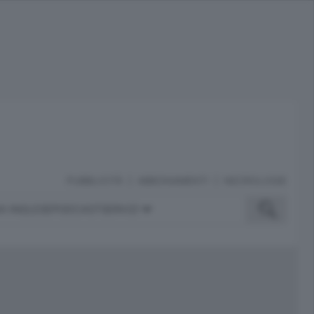
PUBBLICITÀ
ABBONAMENTI
NECROLOGIE
A INGLESE
PODCAST
SERVIZI
ubblicità
iù letti