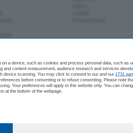
Editore
li
Contatti
ariano
Privacy e Policy
bassa
alcio Como
 on a device, such as cookies and process personal data, such as uni
 Serie B
ising and content measurement, audience research and services deve
gh device scanning. You may click to consent to our and our
1731 par
alcio Como
ferences before consenting or to refuse consenting. Please note th
 Serie A
essing. Your preferences will apply to this website only. You can cha
 Serie A Femminile
on at the bottom of the webpage.
e