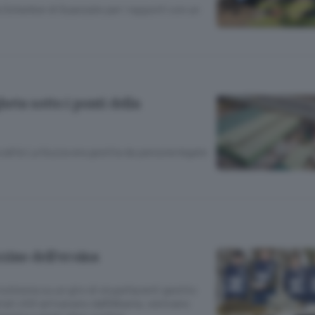
 Schenker di Guanzate per i rapporti con un
heta sotto i ponti della
località La Guzza era gestita da persone legate
zino dell’eroina
nchiesta su un giro di stupefacenti gestito
ati chili arrivavano dall’Albania, venivano