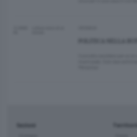
stoccati in una casa in via Va
12 ANNI
Lettura meno di un
CRONACA
FA
minuto.
POLITICA NELLA BUF
Custodia cautelare per un e
municipale. Solo due settiman
Metastasi
Sezioni
Territor
Cronaca
Como