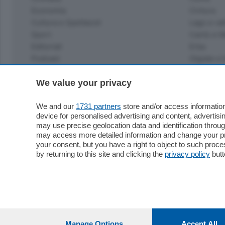
Economia
Cintura
Cultura e Spettacoli
Lago e val
Sport
Cantù e M
Editoriali
Erba
Podcast
Olgiate e 
Quatar Pass
Media Inglese
We value your privacy
Sport
Storie nella Breva
Dirette C
Focus
We and our
1731 partners
store and/or access information
Classifica
device for personalised advertising and content, advert
Up
may use precise geolocation data and identification throu
Notizie C
Dossier
may access more detailed information and change your pre
Classifica
your consent, but you have a right to object to such proc
Classifica
by returning to this site and clicking the
privacy policy
butt
Settimanali
Classifich
L'Ordine
Imprese & Lavoro
Diogene
Salute & Benessere
Frontiera
Manage Options
Accept All