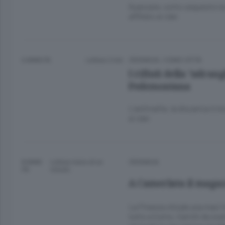
Guanzate, sotto sequestro la
affiliato ai clan
6 ANNI FA
Lettura 2 min.
CRONACA
/
COMO CITTÀ
I rifiuti della ’ndrang
Pedemontana
L’antimafia: la discarica in 
ai clan
8 ANNI
Lettura meno di un
CRONACA
FA
minuto.
A Camerlata il magaz
La Finanza chiude una maxi i
tutto a Como. Carichi da svari