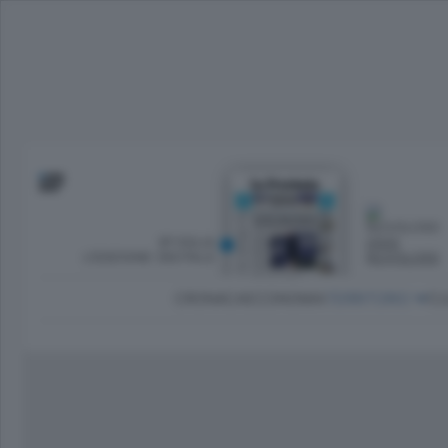
SFOGLIA
OGGI
L’EDIZIONE DIGITALE
NUVOLOSO
CRONACA
ECONOMIA
TERRITORIO
CU
Dirette Calcio Como
L'Ordine
Como
Notizie Calcio Como
Diogene
Lago e valli