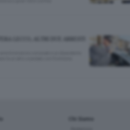
resina e girati oltre confine
ERA LECCO, ALTRI DUE ARRESTI
x amministratore comunale e un dipendente
e fa un altro scandalo con l’inchiesta
io
Chi Siamo
Redazione