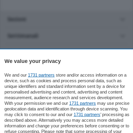
Sezioni
Settimanali
Territorio
We value your privacy
Sport
We and our
1731 partners
store and/or access information on a
device, such as cookies and process personal data, such as
Chi Siamo
unique identifiers and standard information sent by a device for
personalised advertising and content, advertising and content
measurement, audience research and services development.
Servizi
With your permission we and our
1731 partners
may use precise
geolocation data and identification through device scanning. You
may click to consent to our and our
1731 partners
’ processing as
described above. Alternatively you may access more detailed
information and change your preferences before consenting or to
refuse consenting. Please note that some processing of your